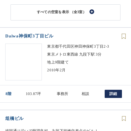
（全3室）
Daiwa神保町3丁目ビル
東京都千代田区神田神保町3丁目2-3
東京メトロ東西線 九段下駅 3分
地上9階建て
2010年2月
8階
103.87坪
事務所
相談
詳細
俎橋ビル
靖国通り沿いで眺望良好。九段下俎橋交差点のビル！