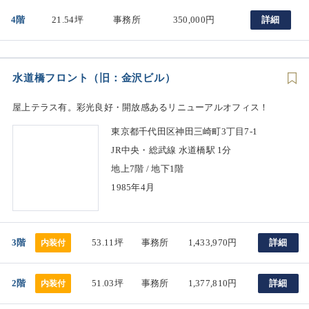
4階
21.54坪
事務所
350,000円
詳細
水道橋フロント（旧：金沢ビル）
屋上テラス有。彩光良好・開放感あるリニューアルオフィス！
東京都千代田区神田三崎町3丁目7-1
JR中央・総武線 水道橋駅 1分
地上7階 / 地下1階
1985年4月
3階
53.11坪
事務所
1,433,970円
詳細
内装付
2階
51.03坪
事務所
1,377,810円
詳細
内装付