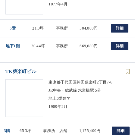
1977年4月
5階
21.0坪
事務所
504,000円
詳細
地下1階
30.44坪
事務所
669,680円
詳細
TK猿楽町ビル
東京都千代田区神田猿楽町2丁目7-6
JR中央・総武線 水道橋駅 5分
地上6階建て
1989年2月
3階
65.3坪
事務所、店舗
1,175,400円
詳細