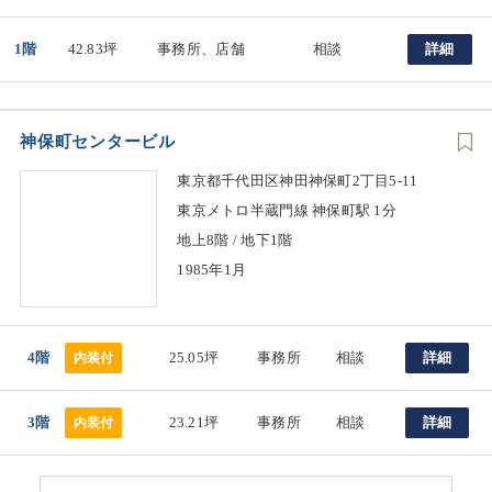
1階
42.83坪
事務所、店舗
相談
詳細
神保町センタービル
東京都千代田区神田神保町2丁目5-11
東京メトロ半蔵門線 神保町駅 1分
地上8階 / 地下1階
1985年1月
4階
25.05坪
事務所
相談
詳細
内装付
3階
23.21坪
事務所
相談
詳細
内装付