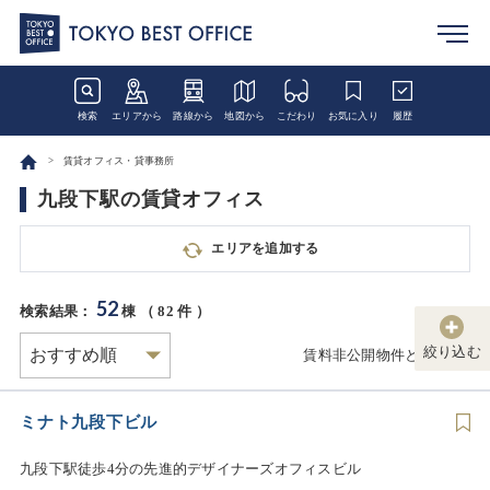
検索
エリアから
路線から
地図から
こだわり
お気に入り
履歴
賃貸オフィス・貸事務所
九段下駅の賃貸オフィス
エリアを追加する
52
検索結果：
棟 （
82
件 ）
絞り込む
賃料非公開物件とは
ミナト九段下ビル
九段下駅徒歩4分の先進的デザイナーズオフィスビル