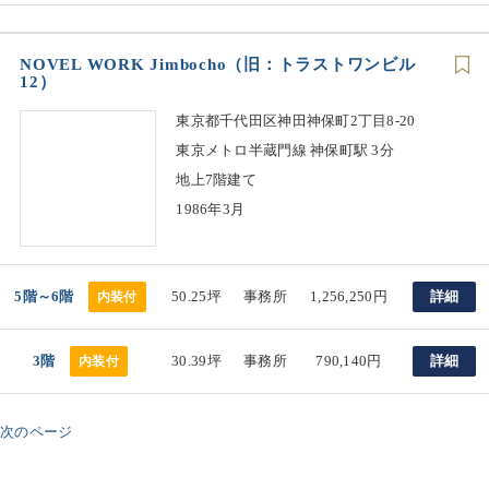
NOVEL WORK Jimbocho（旧：トラストワンビル
12）
東京都千代田区神田神保町2丁目8-20
東京メトロ半蔵門線 神保町駅 3分
地上7階建て
1986年3月
5階～6階
50.25坪
事務所
1,256,250円
詳細
内装付
3階
30.39坪
事務所
790,140円
詳細
内装付
次のページ