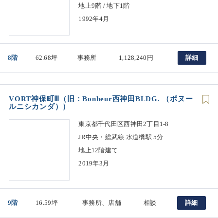
地上9階 / 地下1階
1992年4月
8階
62.68坪
事務所
1,128,240円
詳細
VORT神保町Ⅲ（旧：Bonheur西神田BLDG. （ボヌー
ルニシカンダ））
東京都千代田区西神田2丁目1-8
JR中央・総武線 水道橋駅 5分
地上12階建て
2019年3月
9階
16.59坪
事務所、店舗
相談
詳細