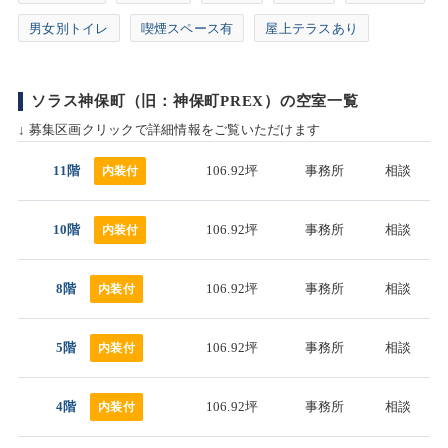
男女別トイレ
喫煙スペース有
屋上テラスあり
ソラス神保町（旧：神保町PREX）の空室一覧
↓ 募集区画クリックで詳細情報をご覧いただけます
11階
106.92坪
事務所
相談
内装付
10階
106.92坪
事務所
相談
内装付
8階
106.92坪
事務所
相談
内装付
5階
106.92坪
事務所
相談
内装付
4階
106.92坪
事務所
相談
内装付