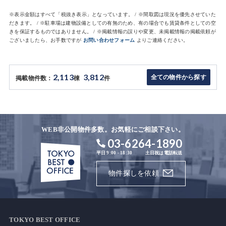
※表示金額はすべて「税抜き表示」となっています。 / ※間取図は現況を優先させていた
だきます。 / ※駐車場は建物設備としての有無のため、有の場合でも賃貸条件としての空
きを保証するものではありません。 / ※掲載情報の誤りや変更、未掲載情報の掲載依頼が
ございましたら、お手数ですが
お問い合わせフォーム
よりご連絡ください。
2,113
3,812
全ての物件から探す
掲載物件数：
棟
件
WEB非公開物件多数。お気軽にご相談下さい。
03-6264-1890
平日 9:00 - 18:30
土日祝は電話転送
物件探しを依頼
TOKYO BEST OFFICE