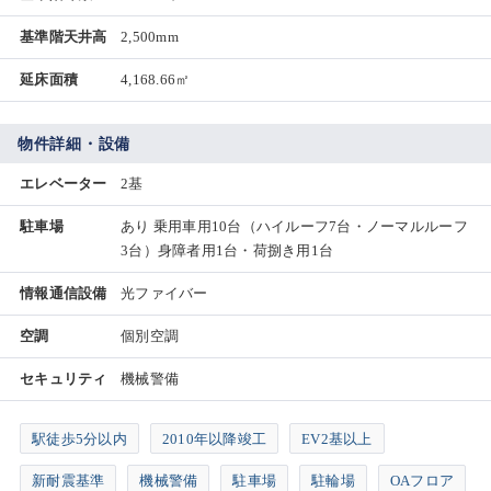
基準階天井高
2,500mm
延床面積
4,168.66㎡
物件詳細・設備
エレベーター
2基
駐車場
あり 乗用車用10台（ハイルーフ7台・ノーマルルーフ
3台）身障者用1台・荷捌き用1台
情報通信設備
光ファイバー
空調
個別空調
セキュリティ
機械警備
駅徒歩5分以内
2010年以降竣工
EV2基以上
新耐震基準
機械警備
駐車場
駐輪場
OAフロア