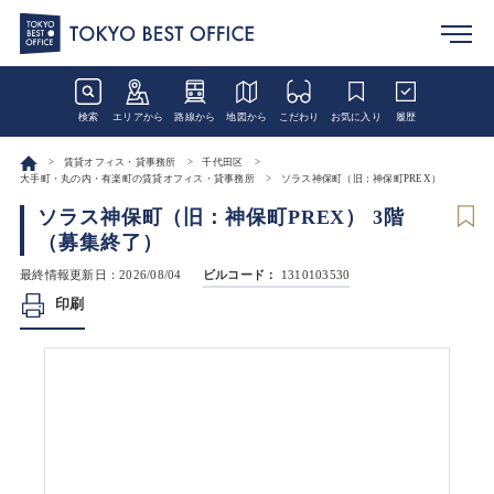
検索
エリアから
路線から
地図から
こだわり
お気に入り
履歴
賃貸オフィス・貸事務所
千代田区
大手町・丸の内・有楽町の賃貸オフィス・貸事務所
ソラス神保町（旧：神保町PREX）
ソラス神保町（旧：神保町PREX） 3階
（募集終了）
最終情報更新日：2026/08/04
ビルコード：
1310103530
印刷