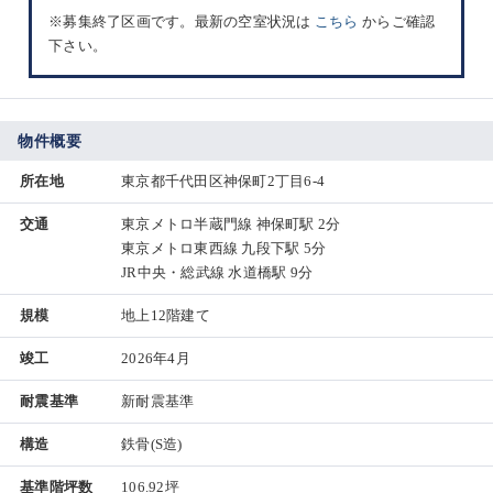
※募集終了区画です。最新の空室状況は
こちら
からご確認
下さい。
物件概要
所在地
東京都千代田区神保町2丁目6-4
交通
東京メトロ半蔵門線 神保町駅 2分
東京メトロ東西線 九段下駅 5分
JR中央・総武線 水道橋駅 9分
規模
地上12階建て
竣工
2026年4月
耐震基準
新耐震基準
構造
鉄骨(S造)
基準階坪数
106.92坪