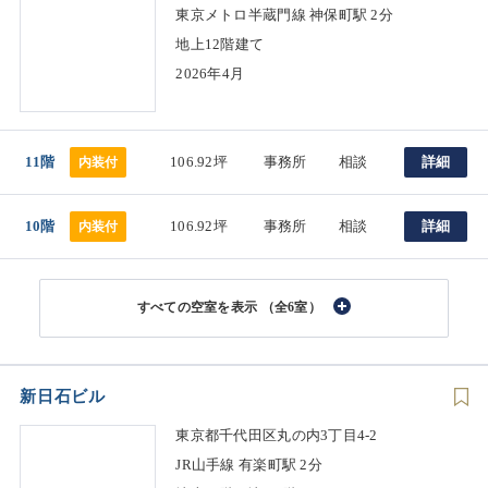
東京メトロ半蔵門線 神保町駅 2分
地上12階建て
2026年4月
11階
106.92坪
事務所
相談
詳細
内装付
10階
106.92坪
事務所
相談
詳細
内装付
（全6室）
新日石ビル
東京都千代田区丸の内3丁目4-2
JR山手線 有楽町駅 2分