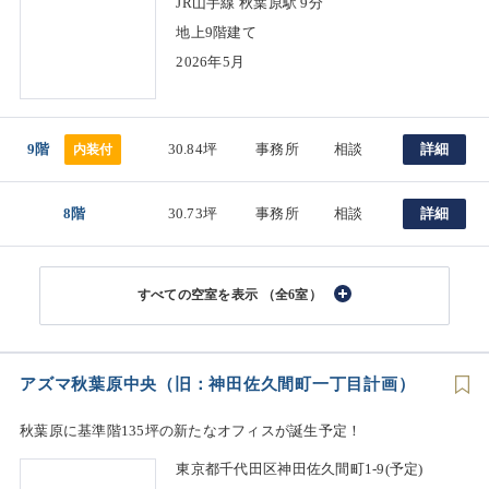
JR山手線 秋葉原駅 9分
地上9階建て
2026年5月
9階
30.84坪
事務所
相談
詳細
内装付
8階
30.73坪
事務所
相談
詳細
（全6室）
アズマ秋葉原中央（旧：神田佐久間町一丁目計画）
秋葉原に基準階135坪の新たなオフィスが誕生予定！
東京都千代田区神田佐久間町1-9(予定)