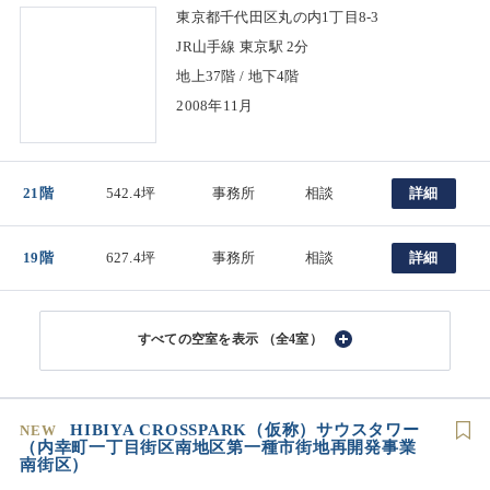
東京都千代田区丸の内1丁目8-3
JR山手線 東京駅 2分
地上37階 / 地下4階
2008年11月
21階
542.4坪
事務所
相談
詳細
19階
627.4坪
事務所
相談
詳細
（全4室）
HIBIYA CROSSPARK（仮称）サウスタワー
NEW
（内幸町一丁目街区南地区第一種市街地再開発事業
南街区）