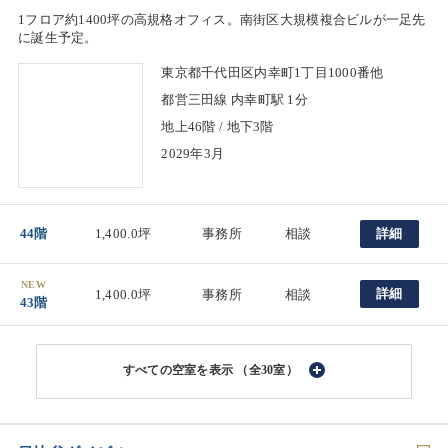
1フロア約1400坪の高規格オフィス。南街区大規模複合ビルが一足先
に誕生予定。
東京都千代田区内幸町1丁目1000番他
都営三田線 内幸町駅 1分
地上46階 / 地下3階
2029年3月
44階
1,400.0坪
事務所
相談
詳細
NEW
詳細
1,400.0坪
事務所
相談
43階
（全30室）