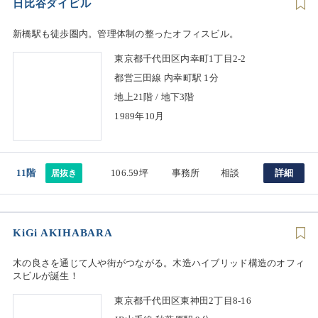
日比谷ダイビル
新橋駅も徒歩圏内。管理体制の整ったオフィスビル。
東京都千代田区内幸町1丁目2-2
都営三田線 内幸町駅 1分
地上21階 / 地下3階
1989年10月
11階
106.59坪
事務所
相談
詳細
居抜き
KiGi AKIHABARA
木の良さを通じて人や街がつながる。木造ハイブリッド構造のオフィ
スビルが誕生！
東京都千代田区東神田2丁目8-16