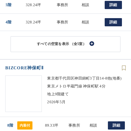
5階
328.24坪
事務所
相談
詳細
4階
328.24坪
事務所
相談
詳細
（全5室）
BIZCORE神保町Ⅱ
東京都千代田区神田錦町3丁目14-8他(地番)
東京メトロ半蔵門線 神保町駅 4分
地上9階建て
2026年5月
8階
89.33坪
事務所
相談
詳細
内装付