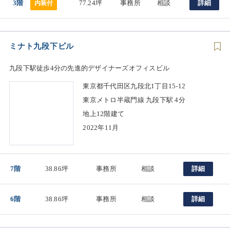
3階
77.24坪
事務所
相談
詳細
内装付
ミナト九段下ビル
九段下駅徒歩4分の先進的デザイナーズオフィスビル
東京都千代田区九段北1丁目15-12
東京メトロ半蔵門線 九段下駅 4分
地上12階建て
2022年11月
7階
38.86坪
事務所
相談
詳細
6階
38.86坪
事務所
相談
詳細