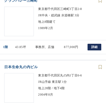
グランバレー三崎町
東京都千代田区三崎町3丁目2-8
JR中央・総武線 水道橋駅 3分
地上8階建て
1989年2月
1階
43.85坪
事務所、店舗
877,000円
詳細
日本生命丸の内ビル
東京都千代田区丸の内1丁目6-6
JR山手線 東京駅 1分
地上28階 / 地下4階
2004年8月