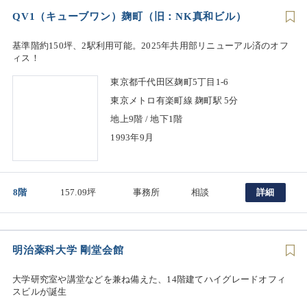
QV1（キューブワン）麹町（旧：NK真和ビル）
基準階約150坪、2駅利用可能。2025年共用部リニューアル済のオフ
ィス！
東京都千代田区麹町5丁目1-6
東京メトロ有楽町線 麹町駅 5分
地上9階 / 地下1階
1993年9月
8階
157.09坪
事務所
相談
詳細
明治薬科大学 剛堂会館
大学研究室や講堂などを兼ね備えた、14階建てハイグレードオフィ
スビルが誕生