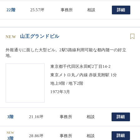
22階
25.57坪
事務所
相談
詳細
山王グランドビル
NEW
外堀通りに面した大型ビル。2駅5路線利用可能な都内随一の好立
地。
東京都千代田区永田町2丁目14-2
東京メトロ丸ノ内線 赤坂見附駅 1分
地上9階 / 地下2階
1972年3月
3階
21.16坪
事務所
相談
詳細
NEW
詳細
28.86坪
事務所
相談
3階