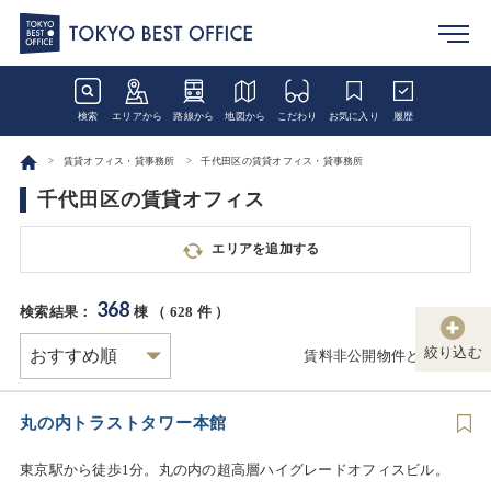
検索
エリアから
路線から
地図から
こだわり
お気に入り
履歴
賃貸オフィス・貸事務所
千代田区の賃貸オフィス・貸事務所
千代田区の賃貸オフィス
エリアを追加する
368
検索結果：
棟 （
628
件 ）
絞り込む
賃料非公開物件とは
丸の内トラストタワー本館
東京駅から徒歩1分。丸の内の超高層ハイグレードオフィスビル。