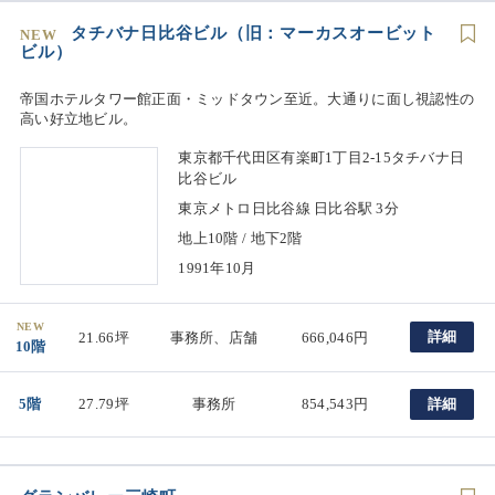
タチバナ日比谷ビル（旧：マーカスオービット
NEW
ビル）
帝国ホテルタワー館正面・ミッドタウン至近。大通りに面し視認性の
高い好立地ビル。
東京都千代田区有楽町1丁目2-15タチバナ日
比谷ビル
東京メトロ日比谷線 日比谷駅 3分
地上10階 / 地下2階
1991年10月
NEW
詳細
21.66坪
事務所、店舗
666,046円
10階
5階
27.79坪
事務所
854,543円
詳細