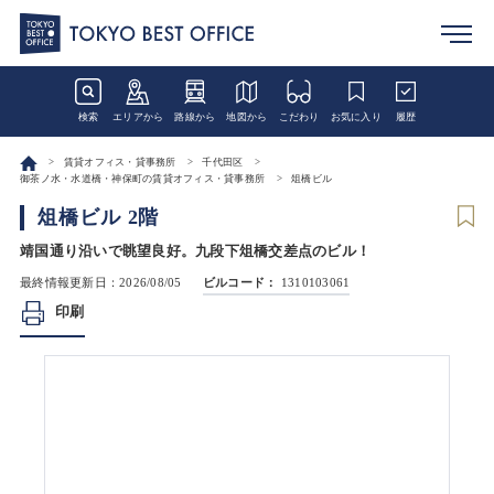
検索
エリアから
路線から
地図から
こだわり
お気に入り
履歴
賃貸オフィス・貸事務所
千代田区
御茶ノ水・水道橋・神保町の賃貸オフィス・貸事務所
俎橋ビル
俎橋ビル 2階
靖国通り沿いで眺望良好。九段下俎橋交差点のビル！
最終情報更新日：2026/08/05
ビルコード：
1310103061
印刷