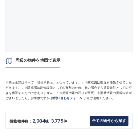
周辺の物件を地図で表示
※表示金額はすべて「税抜き表示」となっています。 / ※間取図は現況を優先させていた
だきます。 / ※駐車場は建物設備としての有無のため、有の場合でも賃貸条件としての空
きを保証するものではありません。 / ※掲載情報の誤りや変更、未掲載情報の掲載依頼が
ございましたら、お手数ですが
お問い合わせフォーム
よりご連絡ください。
2,084
3,775
全ての物件から探す
掲載物件数：
棟
件