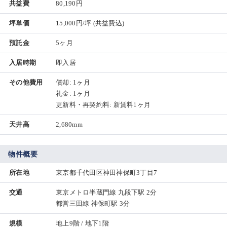
共益費
80,190円
坪単価
15,000円/坪
(共益費込)
預託金
5ヶ月
入居時期
即入居
その他費用
償却: 1ヶ月
礼金: 1ヶ月
更新料・再契約料: 新賃料1ヶ月
天井高
2,680mm
物件概要
所在地
東京都千代田区神田神保町3丁目7
交通
東京メトロ半蔵門線 九段下駅 2分
都営三田線 神保町駅 3分
規模
地上9階 / 地下1階