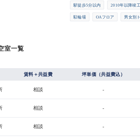
駅徒歩5分以内
2010年以降竣
駐輪場
OAフロア
男女別
空室一覧
賃料＋共益費
坪単価（共益費込）
所
相談
-
所
相談
-
所
相談
-