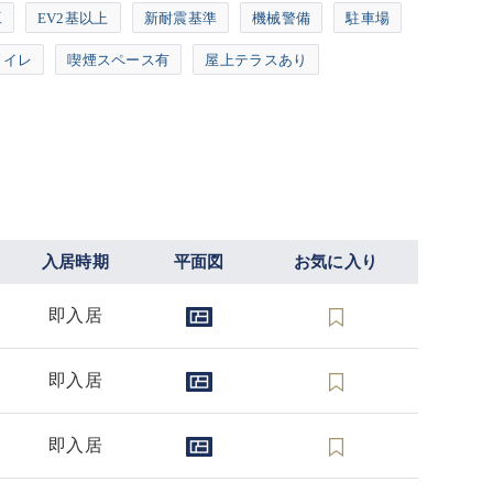
工
EV2基以上
新耐震基準
機械警備
駐車場
トイレ
喫煙スペース有
屋上テラスあり
入居時期
平面図
お気に入り
即入居
即入居
即入居