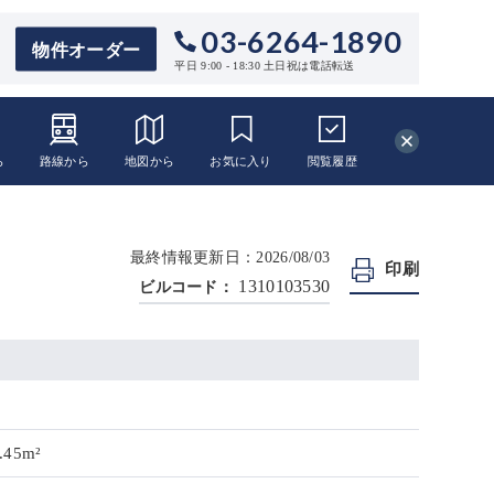
03-6264-1890
物件オーダー
平日 9:00 - 18:30 土日祝は電話転送
ら
路線から
地図から
お気に入り
閲覧
履歴
）
最終情報更新日：2026/08/03
印刷
1310103530
ビルコード：
.45m²