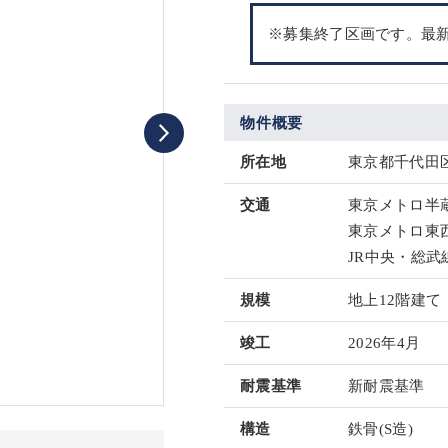
※募集終了区画です。最
物件概要
所在地
東京都千代田区
交通
東京メトロ半蔵
東京メトロ東西
JR中央・総武
規模
地上12階建て
竣工
2026年4月
耐震基準
新耐震基準
構造
鉄骨(S造)