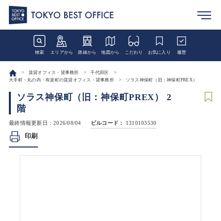
検索
エリアから
路線から
地図から
こだわり
お気に入り
履歴
賃貸オフィス・貸事務所
千代田区
大手町・丸の内・有楽町の賃貸オフィス・貸事務所
ソラス神保町（旧：神保町PREX）
ソラス神保町（旧：神保町PREX） 2
階
最終情報更新日：2026/08/04
ビルコード：
1310103530
印刷