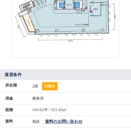
賃貸条件
所在階
2階
内装付
用途
事務所
面積
106.92坪 / 353.45m²
賃料
相談
賃料のお問い合わせ