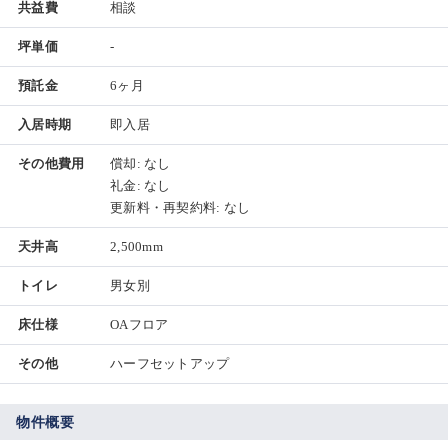
共益費
相談
坪単価
-
預託金
6ヶ月
入居時期
即入居
その他費用
償却: なし
礼金: なし
更新料・再契約料: なし
天井高
2,500mm
トイレ
男女別
床仕様
OAフロア
その他
ハーフセットアップ
物件概要