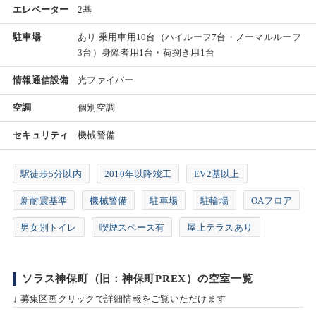
エレベーター
2基
駐車場
あり 乗用車用10台（ハイルーフ7台・ノーマルルーフ
3台）身障者用1台・荷捌き用1台
情報通信設備
光ファイバー
空調
個別空調
セキュリティ
機械警備
駅徒歩5分以内
2010年以降竣工
EV2基以上
新耐震基準
機械警備
駐車場
駐輪場
OAフロア
男女別トイレ
喫煙スペース有
屋上テラスあり
ソラス神保町（旧：神保町PREX）の空室一覧
↓ 募集区画クリックで詳細情報をご覧いただけます