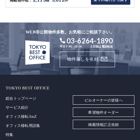
掲載物件数：
棟
件
WEB非公開物件多数。お気軽にご相談下さい。
03-6264-1890
平日 9:00 - 18:30
土日祝は電話転送
物件探しを依頼
TOKYO BEST OFFICE
総合トップページ
ビルオーナーの皆様へ
サービス紹介
希望物件オーダー
オフィス移転AtoZ
掲載情報訂正依頼
オフィス移転用語集
特集