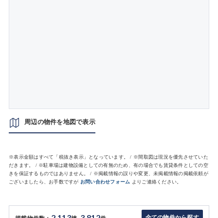
周辺の物件を地図で表示
※表示金額はすべて「税抜き表示」となっています。 / ※間取図は現況を優先させていた
だきます。 / ※駐車場は建物設備としての有無のため、有の場合でも賃貸条件としての空
きを保証するものではありません。 / ※掲載情報の誤りや変更、未掲載情報の掲載依頼が
ございましたら、お手数ですが
お問い合わせフォーム
よりご連絡ください。
2,113
3,812
全ての物件から探す