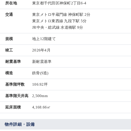
所在地
東京都千代田区神保町2丁目6-4
交通
東京メトロ半蔵門線 神保町駅 2分
東京メトロ東西線 九段下駅 5分
JR中央・総武線 水道橋駅 9分
規模
地上12階建て
竣工
2026年4月
耐震基準
新耐震基準
構造
鉄骨(S造)
基準階坪数
106.92坪
基準階天井高
2,500mm
延床面積
4,168.66㎡
物件詳細・設備