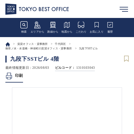
検索
エリアから
路線から
地図から
こだわり
お気に入り
履歴
賃貸オフィス・貸事務所
千代田区
御茶ノ水・水道橋・神保町の賃貸オフィス・貸事務所
九段下SSTビル
九段下SSTビル 4階
最終情報更新日：2026/08/03
ビルコード：
1310103043
印刷