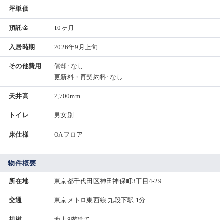
坪単価
-
預託金
10ヶ月
入居時期
2026年9月上旬
その他費用
償却: なし
更新料・再契約料: なし
天井高
2,700mm
トイレ
男女別
床仕様
OAフロア
物件概要
所在地
東京都千代田区神田神保町3丁目4-29
交通
東京メトロ東西線 九段下駅 1分
規模
地上8階建て