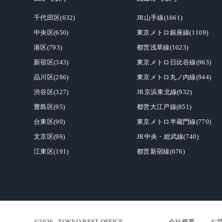
千代田区(632)
JR山手線(1661)
中央区(650)
東京メトロ銀座線(1109)
港区(793)
都営浅草線(1023)
新宿区(343)
東京メトロ日比谷線(963)
品川区(286)
東京メトロ丸ノ内線(944)
渋谷区(327)
JR京浜東北線(932)
豊島区(95)
都営大江戸線(851)
台東区(90)
東京メトロ半蔵門線(770)
文京区(96)
JR中央・総武線(740)
江東区(191)
都営新宿線(676)
©2026
TOKYO BEST OFFICE
会社概要
お