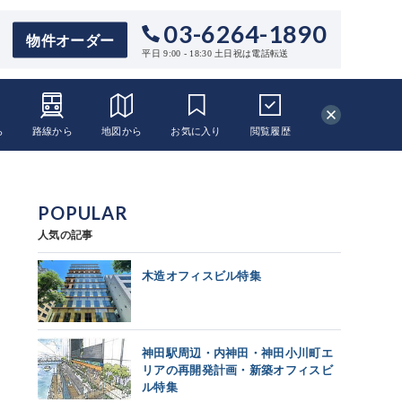
03-6264-1890
物件オーダー
平日 9:00 - 18:30 土日祝は電話転送
ら
路線から
地図から
お気に入り
閲覧
履歴
POPULAR
人気の記事
木造オフィスビル特集
神田駅周辺・内神田・神田小川町エ
リアの再開発計画・新築オフィスビ
ル特集