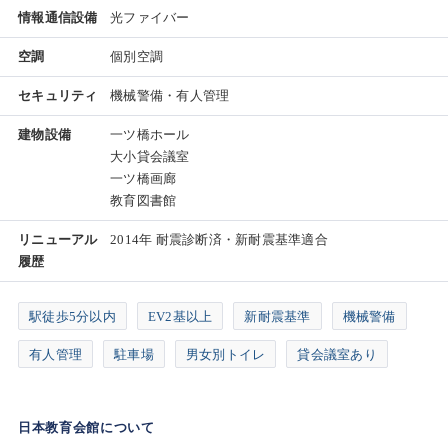
情報通信設備
光ファイバー
空調
個別空調
セキュリティ
機械警備・有人管理
建物設備
一ツ橋ホール
大小貸会議室
一ツ橋画廊
教育図書館
リニューアル
2014年 耐震診断済・新耐震基準適合
履歴
駅徒歩5分以内
EV2基以上
新耐震基準
機械警備
有人管理
駐車場
男女別トイレ
貸会議室あり
日本教育会館について