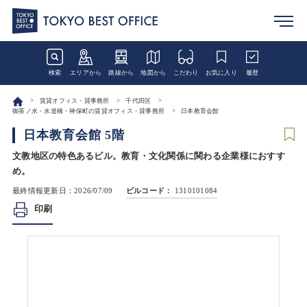
検索
エリアから
路線から
地図から
こだわり
お気に入り
履歴
賃貸オフィス・貸事務所
千代田区
御茶ノ水・水道橋・神保町の賃貸オフィス・貸事務所
日本教育会館
日本教育会館 5階
文教地区の特色あるビル。教育・文化関係に関わる企業様におすす
め。
最終情報更新日：2026/07/09
ビルコード：
1310101084
印刷