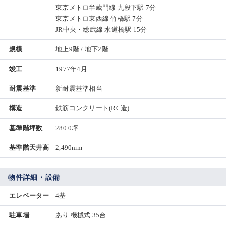
東京メトロ半蔵門線 九段下駅 7分
東京メトロ東西線 竹橋駅 7分
JR中央・総武線 水道橋駅 15分
規模
地上9階 / 地下2階
竣工
1977年4月
耐震基準
新耐震基準相当
構造
鉄筋コンクリート(RC造)
基準階坪数
280.0坪
基準階天井高
2,490mm
物件詳細・設備
エレベーター
4基
駐車場
あり 機械式 35台