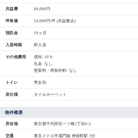
共益費
84,000円
坪単価
24,000円/坪
(共益費込)
預託金
10ヶ月
入居時期
即入居
その他費用
償却: 10％
礼金: なし
更新料・再契約料: なし
トイレ
男女別
床仕様
タイルカーペット
物件概要
所在地
東京都千代田区一ツ橋2丁目6-2
交通
東京メトロ半蔵門線 神保町駅 3分