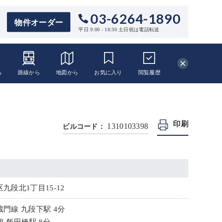
03-6264-1890
物件オーダー
平日 9:00 - 18:30 土日祝は電話転送
ら
路線から
地図から
お気に入り
閲覧
履歴
印刷
1310103398
ビルコード：
九段北1丁目15-12
門線 九段下駅 4分