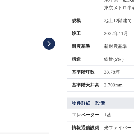
JR中央・総武
東京メトロ半蔵
規模
地上12階建て
竣工
2022年11月
耐震基準
新耐震基準
構造
鉄骨(S造)
基準階坪数
38.78坪
基準階天井高
2,700mm
物件詳細・設備
エレベーター
1基
情報通信設備
光ファイバー