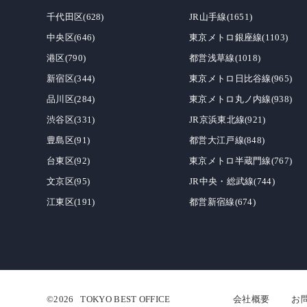
千代田区(628)
JR山手線(1651)
中央区(646)
東京メトロ銀座線(1103)
港区(790)
都営浅草線(1018)
新宿区(344)
東京メトロ日比谷線(965)
品川区(284)
東京メトロ丸ノ内線(938)
渋谷区(331)
JR京浜東北線(921)
豊島区(91)
都営大江戸線(848)
台東区(92)
東京メトロ半蔵門線(767)
文京区(95)
JR中央・総武線(744)
江東区(191)
都営新宿線(674)
©2026
TOKYO BEST OFFICE
会社概要
お