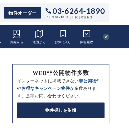
03-6264-1890
物件オーダー
平日 9:00 - 18:30 土日祝は電話転送
ら
路線から
地図から
お気に入り
閲覧
履歴
WEB非公開物件多数
インターネットに掲載できない
非公開物件
や
お得なキャンペーン物件
が多数ありま
す。是非お問い合わせください。
物件探しを依頼