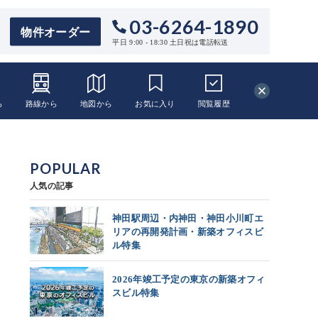
03-6264-1890
物件オーダー
平日 9:00 - 18:30 土日祝は電話転送
ら
路線から
地図から
お気に入り
閲覧
履歴
POPULAR
人気の記事
神田駅周辺・内神田・神田小川町エ
リアの再開発計画・新築オフィスビ
ル特集
2026年竣工予定の東京の新築オフィ
スビル特集