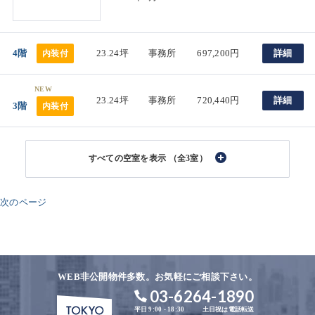
4階
23.24坪
事務所
697,200円
詳細
内装付
NEW
23.24坪
事務所
720,440円
詳細
3階
内装付
（全3室）
次のページ
WEB非公開物件多数。お気軽にご相談下さい。
03-6264-1890
平日 9:00 - 18:30
土日祝は電話転送