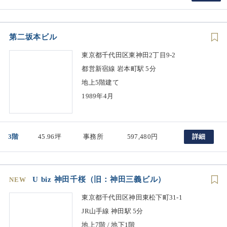
第二坂本ビル
東京都千代田区東神田2丁目9-2
都営新宿線 岩本町駅 5分
地上5階建て
1989年4月
3階
45.96坪
事務所
597,480円
詳細
U biz 神田千桜（旧：神田三義ビル）
NEW
東京都千代田区神田東松下町31-1
JR山手線 神田駅 5分
地上7階 / 地下1階