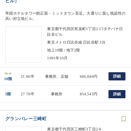
ビル）
帝国ホテルタワー館正面・ミッドタウン至近。大通りに面し視認性の
高い好立地ビル。
東京都千代田区有楽町1丁目2-15タチバナ日
比谷ビル
東京メトロ日比谷線 日比谷駅 3分
地上10階 / 地下2階
1991年10月
NEW
詳細
21.66坪
事務所、店舗
666,046円
10階
5階
27.79坪
事務所
854,543円
詳細
グランバレー三崎町
東京都千代田区三崎町3丁目2-8