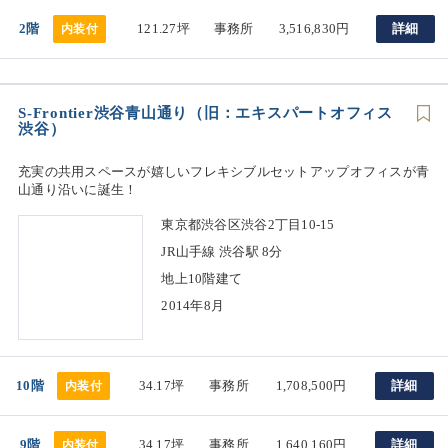
2階
121.27坪
事務所
3,516,830円
詳細
内装付
S-Frontier渋谷青山通り（旧：エキスパートオフィス
渋谷）
充実の共用スペースが嬉しいフレキシブルセットアップオフィスが青
山通り沿いに誕生！
東京都渋谷区渋谷2丁目10-15
JR山手線 渋谷駅 8分
地上10階建て
2014年8月
10階
34.17坪
事務所
1,708,500円
詳細
内装付
9階
34.17坪
事務所
1,640,160円
詳細
内装付