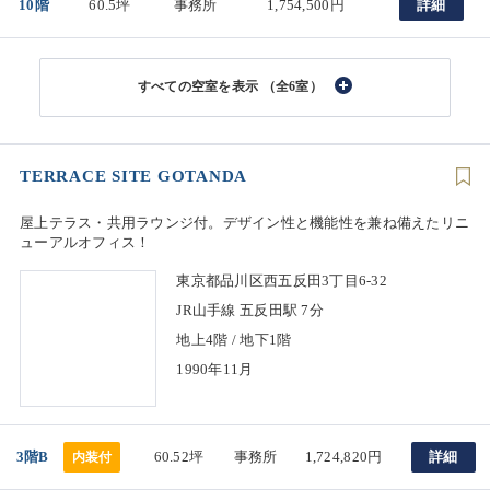
10階
60.5坪
事務所
1,754,500円
詳細
（全6室）
TERRACE SITE GOTANDA
屋上テラス・共用ラウンジ付。デザイン性と機能性を兼ね備えたリニ
ューアルオフィス！
東京都品川区西五反田3丁目6-32
JR山手線 五反田駅 7分
地上4階 / 地下1階
1990年11月
3階B
60.52坪
事務所
1,724,820円
詳細
内装付