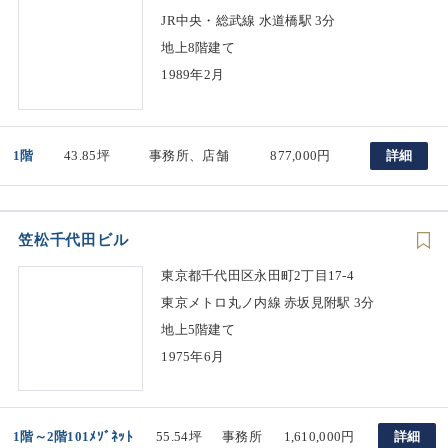
JR中央・総武線 水道橋駅 3分
地上8階建て
1989年2月
1階
43.85坪
事務所、店舗
877,000円
詳細
笠松千代田ビル
東京都千代田区永田町2丁目17-4
東京メトロ丸ノ内線 赤坂見附駅 3分
地上5階建て
1975年6月
1階～2階101ﾒｿﾞﾈｯﾄ
55.54坪
事務所
1,610,000円
詳細