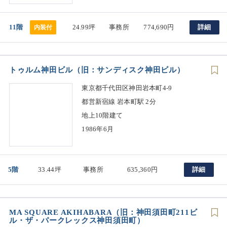
11階
24.99坪
事務所
774,690円
詳細
内装付
トゥルム神田ビル（旧：サンディスク神田ビル）
東京都千代田区神田岩本町4-9
都営新宿線 岩本町駅 2分
地上10階建て
1986年6月
5階
33.44坪
事務所
635,360円
詳細
MA SQUARE AKIHABARA（旧：神田須田町211ビ
ル・ザ・パークレックス神田須田町）