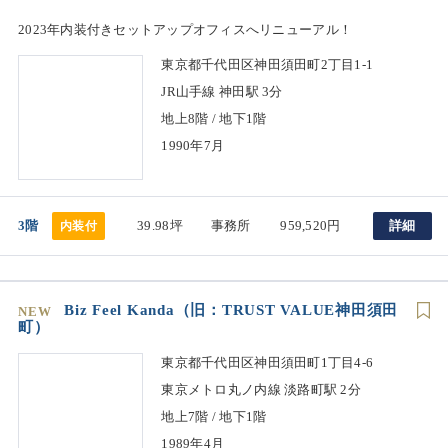
2023年内装付きセットアップオフィスへリニューアル！
東京都千代田区神田須田町2丁目1-1
JR山手線 神田駅 3分
地上8階 / 地下1階
1990年7月
3階
39.98坪
事務所
959,520円
詳細
内装付
Biz Feel Kanda（旧：TRUST VALUE神田須田
NEW
町）
東京都千代田区神田須田町1丁目4-6
東京メトロ丸ノ内線 淡路町駅 2分
地上7階 / 地下1階
1989年4月