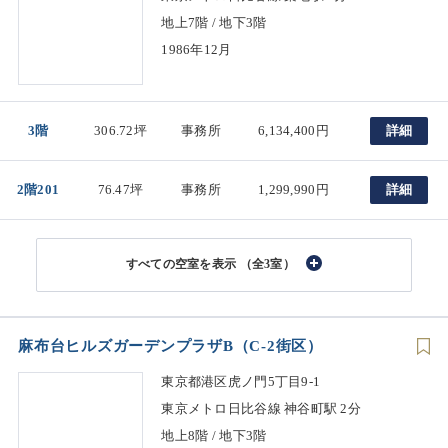
地上7階 / 地下3階
1986年12月
3階
306.72坪
事務所
6,134,400円
詳細
2階201
76.47坪
事務所
1,299,990円
詳細
（全3室）
麻布台ヒルズガーデンプラザB（C-2街区）
東京都港区虎ノ門5丁目9-1
東京メトロ日比谷線 神谷町駅 2分
地上8階 / 地下3階