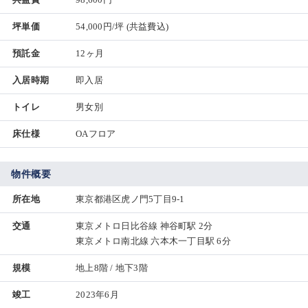
坪単価
54,000円/坪
(共益費込)
預託金
12ヶ月
入居時期
即入居
トイレ
男女別
床仕様
OAフロア
物件概要
所在地
東京都港区虎ノ門5丁目9-1
交通
東京メトロ日比谷線 神谷町駅 2分
東京メトロ南北線 六本木一丁目駅 6分
規模
地上8階 / 地下3階
竣工
2023年6月