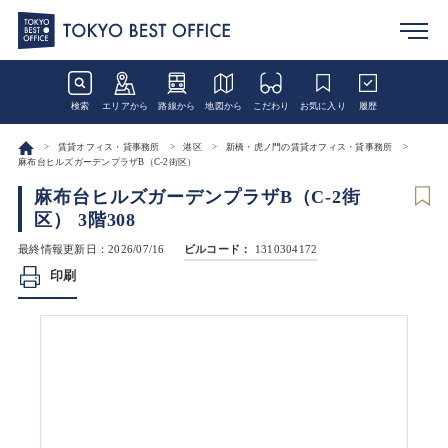
検索
エリアから
路線から
地図から
こだわり
お気に入り
履歴
賃貸オフィス・貸事務所
港区
新橋・虎ノ門の賃貸オフィス・貸事務所
麻布台ヒルズガーデンプラザB（C-2街区）
麻布台ヒルズガーデンプラザB（C-2街
区） 3階308
最終情報更新日：2026/07/16
ビルコード：
1310304172
印刷