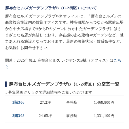
麻布台ヒルズガーデンプラザB（C-2街区）について
麻布台ヒルズ ガーデンプラザB棟 オフィス は、「麻布台ヒルズ」の
商業複合施設内の賃貸オフィスです。神谷町駅からつながる駅前広場
から中央広場までAからDのゾーンに分かれたガーデンプラザにはさ
まざまな名店が集結しており、存在感のある建物やガーデンなど、魅
力あふれる施設となっております。最新の募集状況・賃貸条件など、
お気軽にお問合せ下さい。
関連：2025年竣工 麻布台ヒルズ レジデンスB棟（オフィス）は
こち
ら
麻布台ヒルズガーデンプラザB（C-2街区）の空室一覧
↓ 募集区画クリックで詳細情報をご覧いただけます
3階306
27.2坪
事務所
1,468,800円
3階308
24.65坪
事務所
1,331,100円