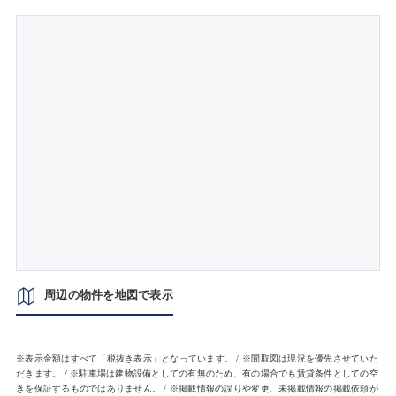
周辺の物件を地図で表示
※表示金額はすべて「税抜き表示」となっています。 / ※間取図は現況を優先させていた
だきます。 / ※駐車場は建物設備としての有無のため、有の場合でも賃貸条件としての空
きを保証するものではありません。 / ※掲載情報の誤りや変更、未掲載情報の掲載依頼が