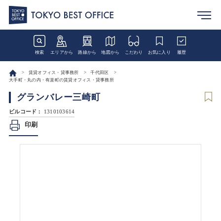
検索
エリアから
路線から
地図から
こだわり
お気に入り
履歴
賃貸オフィス・貸事務所
千代田区
大手町・丸の内・有楽町の賃貸オフィス・貸事務所
グランバレー三崎町
ビルコード：
1310103614
印刷