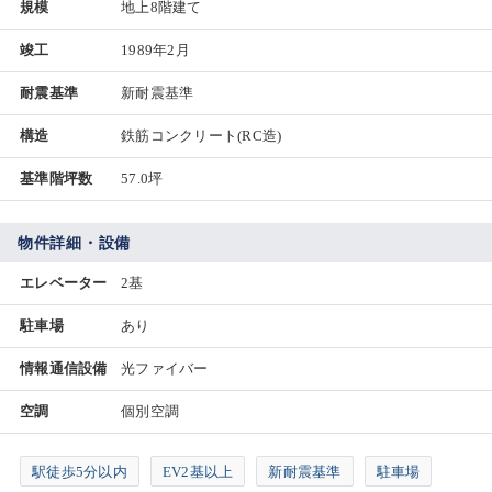
規模
地上8階建て
竣工
1989年2月
耐震基準
新耐震基準
構造
鉄筋コンクリート(RC造)
基準階坪数
57.0坪
物件詳細・設備
エレベーター
2基
駐車場
あり
情報通信設備
光ファイバー
空調
個別空調
駅徒歩5分以内
EV2基以上
新耐震基準
駐車場