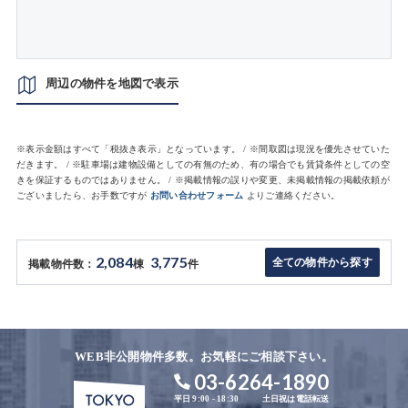
周辺の物件を地図で表示
※表示金額はすべて「税抜き表示」となっています。 / ※間取図は現況を優先させていた
だきます。 / ※駐車場は建物設備としての有無のため、有の場合でも賃貸条件としての空
きを保証するものではありません。 / ※掲載情報の誤りや変更、未掲載情報の掲載依頼が
ございましたら、お手数ですが
お問い合わせフォーム
よりご連絡ください。
2,084
3,775
全ての物件から探す
掲載物件数：
棟
件
WEB非公開物件多数。お気軽にご相談下さい。
03-6264-1890
平日 9:00 - 18:30
土日祝は電話転送