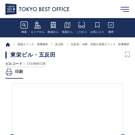
検索
エリアから
路線から
地図から
こだわり
お気に入り
履歴
賃貸オフィス・貸事務所
品川区
五反田・大崎・目黒の賃貸オフィス・貸事務所
東栄ビル・五反田
ビルコード：
1310900538
印刷