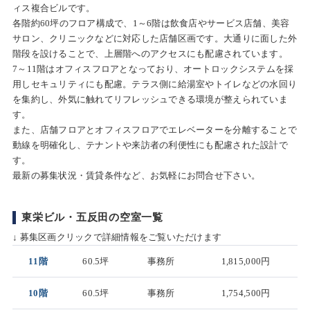
ィス複合ビルです。
各階約60坪のフロア構成で、1～6階は飲食店やサービス店舗、美容
サロン、クリニックなどに対応した店舗区画です。大通りに面した外
階段を設けることで、上層階へのアクセスにも配慮されています。
7～11階はオフィスフロアとなっており、オートロックシステムを採
用しセキュリティにも配慮。テラス側に給湯室やトイレなどの水回り
を集約し、外気に触れてリフレッシュできる環境が整えられていま
す。
また、店舗フロアとオフィスフロアでエレベーターを分離することで
動線を明確化し、テナントや来訪者の利便性にも配慮された設計で
す。
最新の募集状況・賃貸条件など、お気軽にお問合せ下さい。
東栄ビル・五反田の空室一覧
↓ 募集区画クリックで詳細情報をご覧いただけます
11階
60.5坪
事務所
1,815,000円
10階
60.5坪
事務所
1,754,500円