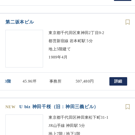
第二坂本ビル
東京都千代田区東神田2丁目9-2
都営新宿線 岩本町駅 5分
地上5階建て
1989年4月
3階
45.96坪
事務所
597,480円
詳細
U biz 神田千桜（旧：神田三義ビル）
NEW
東京都千代田区神田東松下町31-1
JR山手線 神田駅 5分
地上7階 / 地下1階