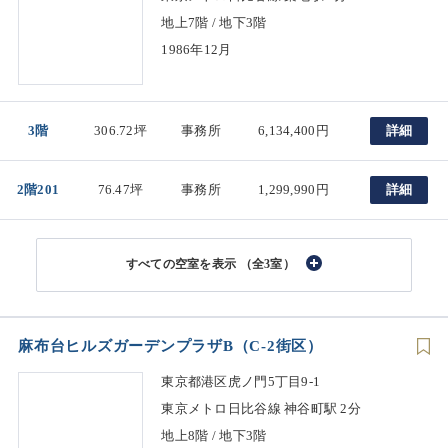
地上7階 / 地下3階
1986年12月
3階
306.72坪
事務所
6,134,400円
詳細
2階201
76.47坪
事務所
1,299,990円
詳細
（全3室）
麻布台ヒルズガーデンプラザB（C-2街区）
東京都港区虎ノ門5丁目9-1
東京メトロ日比谷線 神谷町駅 2分
地上8階 / 地下3階