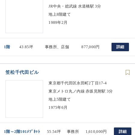
JR中央・総武線 水道橋駅 3分
地上8階建て
1989年2月
1階
43.85坪
事務所、店舗
877,000円
詳細
笠松千代田ビル
東京都千代田区永田町2丁目17-4
東京メトロ丸ノ内線 赤坂見附駅 3分
地上5階建て
1975年6月
1階～2階101ﾒｿﾞﾈｯﾄ
55.54坪
事務所
1,610,000円
詳細