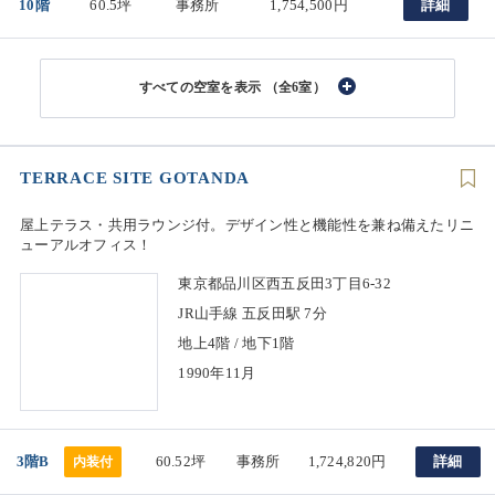
10階
60.5坪
事務所
1,754,500円
詳細
（全6室）
TERRACE SITE GOTANDA
屋上テラス・共用ラウンジ付。デザイン性と機能性を兼ね備えたリニ
ューアルオフィス！
東京都品川区西五反田3丁目6-32
JR山手線 五反田駅 7分
地上4階 / 地下1階
1990年11月
3階B
60.52坪
事務所
1,724,820円
詳細
内装付