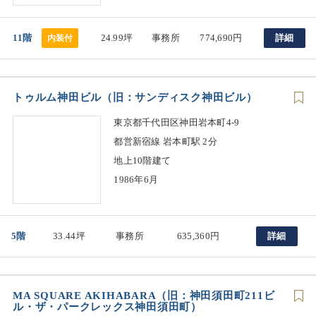
11階
24.99坪
事務所
774,690円
詳細
内装付
トゥルム神田ビル（旧：サンディスク神田ビル）
東京都千代田区神田岩本町4-9
都営新宿線 岩本町駅 2分
地上10階建て
1986年6月
5階
33.44坪
事務所
635,360円
詳細
MA SQUARE AKIHABARA（旧：神田須田町211ビ
ル・ザ・パークレックス神田須田町）