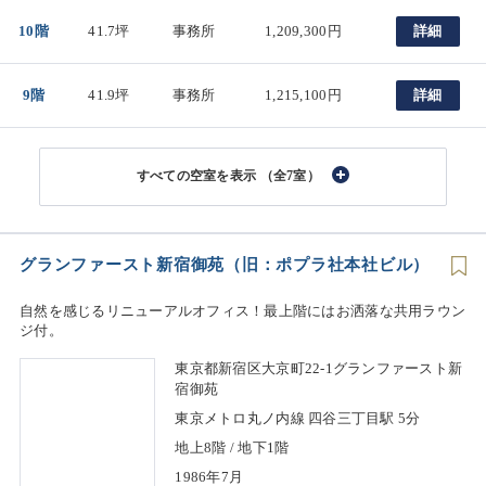
10階
41.7坪
事務所
1,209,300円
詳細
9階
41.9坪
事務所
1,215,100円
詳細
（全7室）
グランファースト新宿御苑（旧：ポプラ社本社ビル）
自然を感じるリニューアルオフィス！最上階にはお洒落な共用ラウン
ジ付。
東京都新宿区大京町22-1グランファースト新
宿御苑
東京メトロ丸ノ内線 四谷三丁目駅 5分
地上8階 / 地下1階
1986年7月