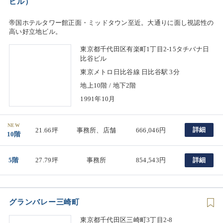
ビル）
帝国ホテルタワー館正面・ミッドタウン至近。大通りに面し視認性の
高い好立地ビル。
東京都千代田区有楽町1丁目2-15タチバナ日
比谷ビル
東京メトロ日比谷線 日比谷駅 3分
地上10階 / 地下2階
1991年10月
NEW
詳細
21.66坪
事務所、店舗
666,046円
10階
5階
27.79坪
事務所
854,543円
詳細
グランバレー三崎町
東京都千代田区三崎町3丁目2-8