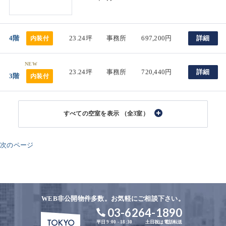
4階
23.24坪
事務所
697,200円
詳細
内装付
NEW
23.24坪
事務所
720,440円
詳細
3階
内装付
（全3室）
次のページ
WEB非公開物件多数。お気軽にご相談下さい。
03-6264-1890
平日 9:00 - 18:30
土日祝は電話転送