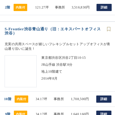
2階
121.27坪
事務所
3,516,830円
詳細
内装付
S-Frontier渋谷青山通り（旧：エキスパートオフィス
渋谷）
充実の共用スペースが嬉しいフレキシブルセットアップオフィスが青
山通り沿いに誕生！
東京都渋谷区渋谷2丁目10-15
JR山手線 渋谷駅 8分
地上10階建て
2014年8月
10階
34.17坪
事務所
1,708,500円
詳細
内装付
9階
34.17坪
事務所
1,640,160円
詳細
内装付