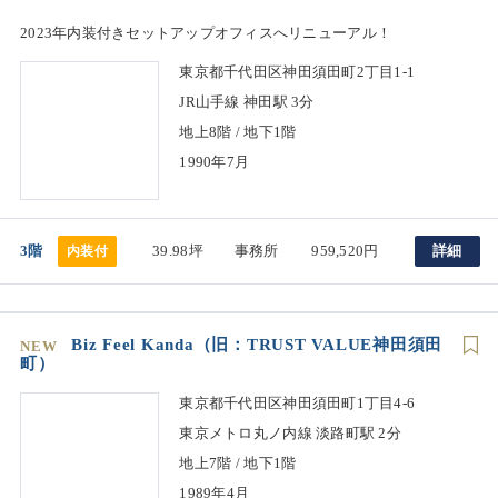
2023年内装付きセットアップオフィスへリニューアル！
東京都千代田区神田須田町2丁目1-1
JR山手線 神田駅 3分
地上8階 / 地下1階
1990年7月
3階
39.98坪
事務所
959,520円
詳細
内装付
Biz Feel Kanda（旧：TRUST VALUE神田須田
NEW
町）
東京都千代田区神田須田町1丁目4-6
東京メトロ丸ノ内線 淡路町駅 2分
地上7階 / 地下1階
1989年4月