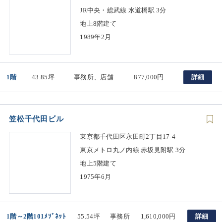
JR中央・総武線 水道橋駅 3分
地上8階建て
1989年2月
1階
43.85坪
事務所、店舗
877,000円
詳細
笠松千代田ビル
東京都千代田区永田町2丁目17-4
東京メトロ丸ノ内線 赤坂見附駅 3分
地上5階建て
1975年6月
1階～2階101ﾒｿﾞﾈｯﾄ
55.54坪
事務所
1,610,000円
詳細