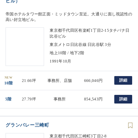
ビル）
帝国ホテルタワー館正面・ミッドタウン至近。大通りに面し視認性の
高い好立地ビル。
東京都千代田区有楽町1丁目2-15タチバナ日
比谷ビル
東京メトロ日比谷線 日比谷駅 3分
地上10階 / 地下2階
1991年10月
NEW
詳細
21.66坪
事務所、店舗
666,046円
10階
5階
27.79坪
事務所
854,543円
詳細
グランバレー三崎町
東京都千代田区三崎町3丁目2-8