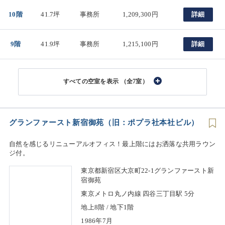
10階
41.7坪
事務所
1,209,300円
詳細
9階
41.9坪
事務所
1,215,100円
詳細
（全7室）
グランファースト新宿御苑（旧：ポプラ社本社ビル）
自然を感じるリニューアルオフィス！最上階にはお洒落な共用ラウン
ジ付。
東京都新宿区大京町22-1グランファースト新
宿御苑
東京メトロ丸ノ内線 四谷三丁目駅 5分
地上8階 / 地下1階
1986年7月