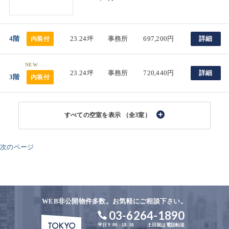
4階
23.24坪
事務所
697,200円
詳細
内装付
NEW
23.24坪
事務所
720,440円
詳細
3階
内装付
（全3室）
次のページ
WEB非公開物件多数。お気軽にご相談下さい。
03-6264-1890
平日 9:00 - 18:30
土日祝は電話転送