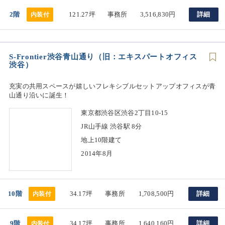
2階
121.27坪
事務所
3,516,830円
詳細
内装付
S-Frontier渋谷青山通り（旧：エキスパートオフィス
渋谷）
充実の共用スペースが嬉しいフレキシブルセットアップオフィスが青
山通り沿いに誕生！
東京都渋谷区渋谷2丁目10-15
JR山手線 渋谷駅 8分
地上10階建て
2014年8月
10階
34.17坪
事務所
1,708,500円
詳細
内装付
9階
34.17坪
事務所
1,640,160円
詳細
内装付