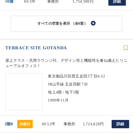
10階
60.5坪
事務所
1,754,500円
詳細
（全6室）
TERRACE SITE GOTANDA
屋上テラス・共用ラウンジ付。デザイン性と機能性を兼ね備えたリニ
ューアルオフィス！
東京都品川区西五反田3丁目6-32
JR山手線 五反田駅 7分
地上4階 / 地下1階
1990年11月
3階B
60.52坪
事務所
1,724,820円
詳細
内装付