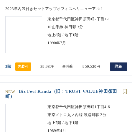
2023年内装付きセットアップオフィスへリニューアル！
東京都千代田区神田須田町2丁目1-1
JR山手線 神田駅 3分
地上8階 / 地下1階
1990年7月
3階
39.98坪
事務所
959,520円
詳細
内装付
Biz Feel Kanda（旧：TRUST VALUE神田須田
NEW
町）
東京都千代田区神田須田町1丁目4-6
東京メトロ丸ノ内線 淡路町駅 2分
地上7階 / 地下1階
1989年4月