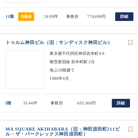
11階
24.99坪
事務所
774,690円
詳細
内装付
トゥルム神田ビル（旧：サンディスク神田ビル）
東京都千代田区神田岩本町4-9
都営新宿線 岩本町駅 2分
地上10階建て
1986年6月
5階
33.44坪
事務所
635,360円
詳細
MA SQUARE AKIHABARA（旧：神田須田町211ビ
ル・ザ・パークレックス神田須田町）