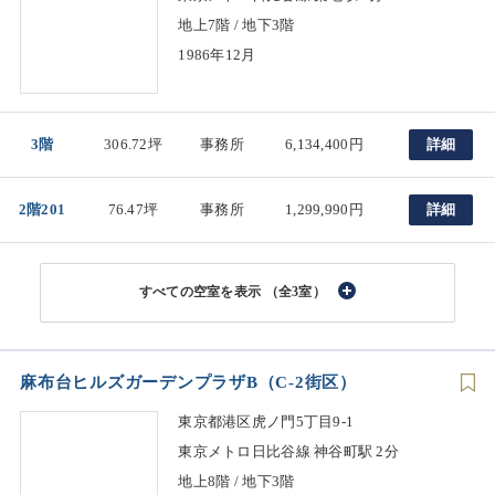
地上7階 / 地下3階
1986年12月
3階
306.72坪
事務所
6,134,400円
詳細
2階201
76.47坪
事務所
1,299,990円
詳細
（全3室）
麻布台ヒルズガーデンプラザB（C-2街区）
東京都港区虎ノ門5丁目9-1
東京メトロ日比谷線 神谷町駅 2分
地上8階 / 地下3階