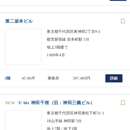
第二坂本ビル
東京都千代田区東神田2丁目9-2
都営新宿線 岩本町駅 5分
地上5階建て
1989年4月
3階
45.96坪
事務所
597,480円
詳細
U biz 神田千桜（旧：神田三義ビル）
NEW
東京都千代田区神田東松下町31-1
JR山手線 神田駅 5分
地上7階 / 地下1階