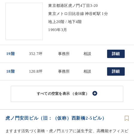
東京都港区虎ノ門4丁目3-20
東京メトロ日比谷線 神谷町駅 1分
地上20階 / 地下4階
1993年3月
19階
352.7坪
事務所
相談
詳細
18階
120.8坪
事務所
相談
詳細
（全16室）
虎ノ門安田ビル（旧：（仮称）西新橋2-5ビル）
ますます活気づく新橋・虎ノ門エリアに誕生予定、高機能オフィスビ