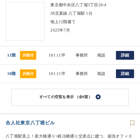
東京都中央区八丁堀3丁目20-4
JR京葉線 八丁堀駅 1分
地上12階建て
2025年7月
11階
101.11坪
事務所
相談
詳細
内装付
10階
101.11坪
事務所
相談
詳細
内装付
（全6室）
合人社東京八丁堀ビル
八丁堀駅直上！新大橋通り×鍛冶橋通り交差点に建つ、築浅オフィス