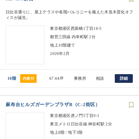
日比谷通りに、屋上テラスや各階バルコニーを備えた木造木質化オフ
ィスが誕生。
東京都港区西新橋1丁目16-5
都営三田線 内幸町駅 2分
地上10階建て
2026年2月
10階
67.64坪
事務所
相談
詳細
内装付
麻布台ヒルズガーデンプラザB（C-2街区）
東京都港区虎ノ門5丁目9-1
東京メトロ日比谷線 神谷町駅 2分
地上8階 / 地下3階