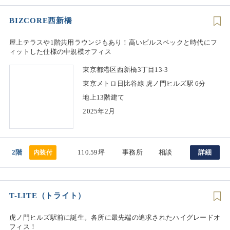
BIZCORE西新橋
屋上テラスや1階共用ラウンジもあり！高いビルスペックと時代にフ
ィットした仕様の中規模オフィス
東京都港区西新橋3丁目13-3
東京メトロ日比谷線 虎ノ門ヒルズ駅 6分
地上13階建て
2025年2月
2階
110.59坪
事務所
相談
詳細
内装付
T-LITE（トライト）
虎ノ門ヒルズ駅前に誕生。各所に最先端の追求されたハイグレードオ
フィス！