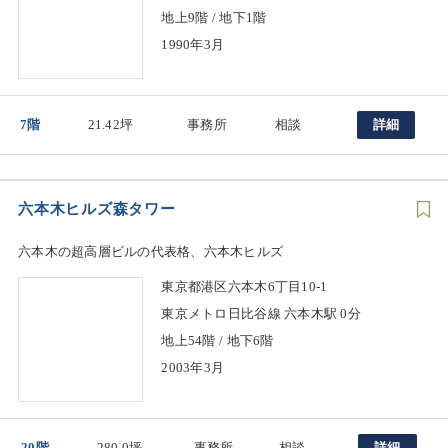
地上9階 / 地下1階
1990年3月
7階
21.42坪
事務所
相談
詳細
六本木ヒルズ森タワー
六本木の超高層ビルの代表格、六本木ヒルズ
東京都港区六本木6丁目10-1
東京メトロ日比谷線 六本木駅 0分
地上54階 / 地下6階
2003年3月
20階
280.0坪
事務所
相談
詳細