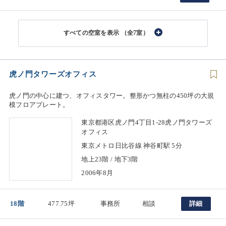
（全7室）
虎ノ門タワーズオフィス
虎ノ門の中心に建つ、オフィスタワー。整形かつ無柱の450坪の大規
模フロアプレート。
東京都港区虎ノ門4丁目1-28虎ノ門タワーズ
オフィス
東京メトロ日比谷線 神谷町駅 5分
地上23階 / 地下3階
2006年8月
18階
477.75坪
事務所
相談
詳細