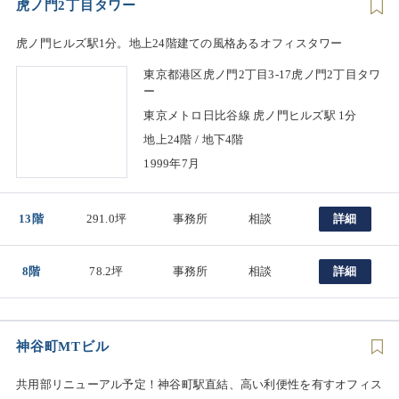
虎ノ門2丁目タワー
虎ノ門ヒルズ駅1分。地上24階建ての風格あるオフィスタワー
東京都港区虎ノ門2丁目3-17虎ノ門2丁目タワ
ー
東京メトロ日比谷線 虎ノ門ヒルズ駅 1分
地上24階 / 地下4階
1999年7月
13階
291.0坪
事務所
相談
詳細
8階
78.2坪
事務所
相談
詳細
神谷町MTビル
共用部リニューアル予定！神谷町駅直結、高い利便性を有すオフィス