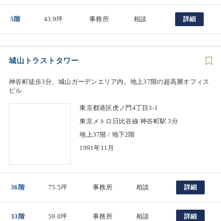
5階
43.9坪
事務所
相談
詳細
城山トラストタワー
神谷町徒歩3分、城山ガーデンエリア内。地上37階の超高層オフィス
ビル
東京都港区虎ノ門4丁目3-1
東京メトロ日比谷線 神谷町駅 3分
地上37階 / 地下2階
1991年11月
36階
75.5坪
事務所
相談
詳細
33階
59.0坪
事務所
相談
詳細