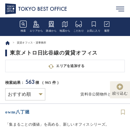
検索
エリアから
路線から
地図から
こだわり
お気に入り
履歴
賃貸オフィス・貸事務所
東京メトロ日比谷線の賃貸オフィス
エリアを追加する
563
検索結果：
棟 （
965
件 ）
絞り込む
賃料非公開物件とは
owns八丁堀
「集まることの価値」を高める、新しいオフィスシリーズ。