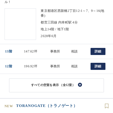
ル！
東京都港区西新橋2丁目12-1～7、9～16(地
番)
都営三田線 内幸町駅 4分
地上14階 / 地下1階
2028年6月
13階
147.62坪
事務所
相談
詳細
12階
196.92坪
事務所
相談
詳細
（全12室）
TORANOGATE（トラノゲート）
NEW