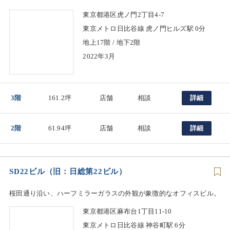
東京都港区虎ノ門2丁目4-7
東京メトロ日比谷線 虎ノ門ヒルズ駅 0分
地上17階 / 地下2階
2022年3月
3階
161.2坪
店舗
相談
詳細
2階
61.94坪
店舗
相談
詳細
SD22ビル（旧：日総第22ビル）
桜田通り沿い、ハーフミラーガラスの外観が象徴的なオフィスビル。
東京都港区麻布台1丁目11-10
東京メトロ日比谷線 神谷町駅 6分