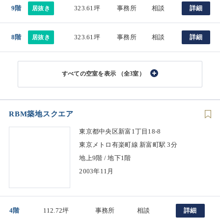
9階
323.61坪
事務所
相談
詳細
居抜き
8階
323.61坪
事務所
相談
詳細
居抜き
（全3室）
RBM築地スクエア
東京都中央区新富1丁目18-8
東京メトロ有楽町線 新富町駅 3分
地上9階 / 地下1階
2003年11月
4階
112.72坪
事務所
相談
詳細