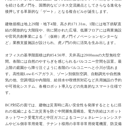
を続ける虎ノ門を、国際的なビジネス交流拠点としてさらなる進化を
後押しする革新的な「ゲート」となる複合ビルが誕生します。
建物規模は地上29階・地下4階、高さ約171.31m。1階には地下鉄駅直
結の開放的な大階段や、街に開かれた広場、低層フロアには商業施設
や官民共創事業による「（仮称）虎ノ門イノベーションセンターな
ど」業務支援施設が設けられ、虎ノ門の街に活気を生み出します。
オフィスの基準階面積は約854.56坪、天井高は2900mmの大型無柱空
間。各階には自然のやすらぎを感じられるバルコニー空間を設置。最
上階の庭園から降り注ぐように各階のバルコニーへと小川が流れま
す。高性能Low-Eペアガラス、ゾーン別個別空調、自動調光や自然換
気の他、空調増設や内階段、給排水や喫煙所対応など共用施設の予約
や可視化システム、各種ロボット導入などの先進的なスマート仕様で
す。
BCP対応の面では、建物は災害時に高い安全性を発揮するとともに揺
れの低減による二次災害を防ぐ中間層免震構造。電力供給はスポット
ネットワーク受電方式と中圧ガスによるコージェネレーションシステ
ムやビル側非常用発電、テナント様用の非常非常用発電機置、防災備