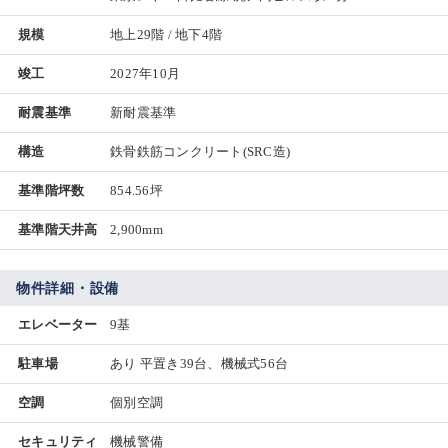
規模
地上29階 / 地下4階
竣工
2027年10月
耐震基準
新耐震基準
構造
鉄骨鉄筋コンクリート(SRC造)
基準階坪数
854.56坪
基準階天井高
2,900mm
物件詳細・設備
エレベーター
9基
駐車場
あり 平置き39台、機械式56台
空調
個別空調
セキュリティ
機械警備