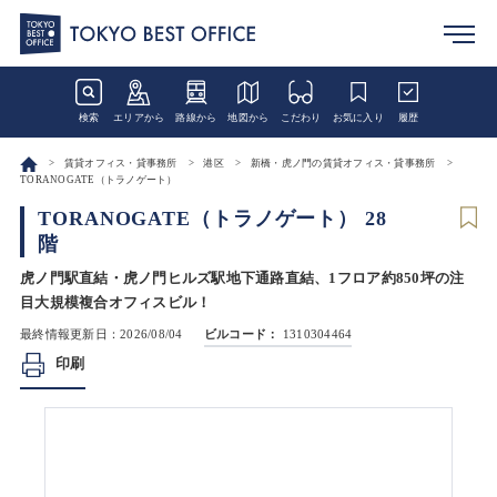
検索
エリアから
路線から
地図から
こだわり
お気に入り
履歴
賃貸オフィス・貸事務所
港区
新橋・虎ノ門の賃貸オフィス・貸事務所
TORANOGATE（トラノゲート）
TORANOGATE（トラノゲート） 28
階
虎ノ門駅直結・虎ノ門ヒルズ駅地下通路直結、1フロア約850坪の注
目大規模複合オフィスビル！
最終情報更新日：2026/08/04
ビルコード：
1310304464
印刷