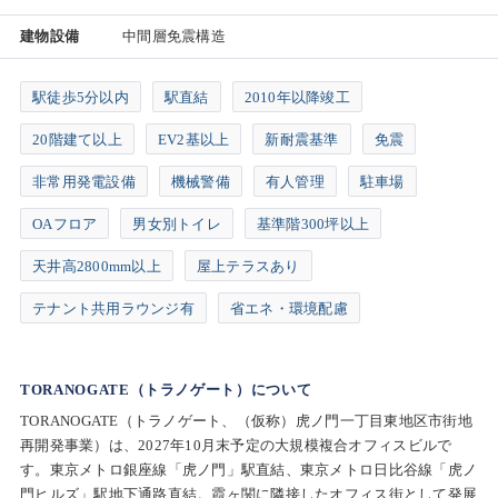
建物設備
中間層免震構造
駅徒歩5分以内
駅直結
2010年以降竣工
20階建て以上
EV2基以上
新耐震基準
免震
非常用発電設備
機械警備
有人管理
駐車場
OAフロア
男女別トイレ
基準階300坪以上
天井高2800mm以上
屋上テラスあり
テナント共用ラウンジ有
省エネ・環境配慮
TORANOGATE（トラノゲート）について
TORANOGATE（トラノゲート、（仮称）虎ノ門一丁目東地区市街地
再開発事業）は、2027年10月末予定の大規模複合オフィスビルで
す。東京メトロ銀座線「虎ノ門」駅直結、東京メトロ日比谷線「虎ノ
門ヒルズ」駅地下通路直結。霞ヶ関に隣接したオフィス街として発展