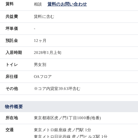
賃料
相談
賃料のお問い合わせ
共益費
賃料に含む
坪単価
-
預託金
12ヶ月
入居時期
2028年1月上旬
トイレ
男女別
床仕様
OAフロア
その他
※コア内貸室39.63坪含む
物件概要
所在地
東京都港区虎ノ門1丁目1000番(地番)
交通
東京メトロ銀座線 虎ノ門駅 1分
東京メトロ日比谷線 虎ノ門ヒルズ駅 1分