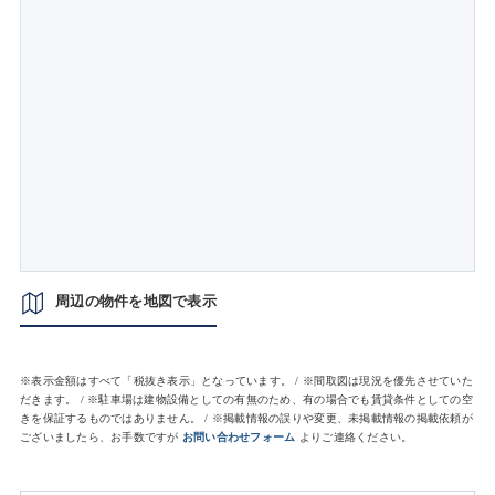
周辺の物件を地図で表示
※表示金額はすべて「税抜き表示」となっています。 / ※間取図は現況を優先させていた
だきます。 / ※駐車場は建物設備としての有無のため、有の場合でも賃貸条件としての空
きを保証するものではありません。 / ※掲載情報の誤りや変更、未掲載情報の掲載依頼が
ございましたら、お手数ですが
お問い合わせフォーム
よりご連絡ください。