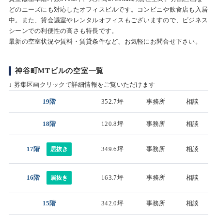
どのニーズにも対応したオフィスビルです。コンビニや飲食店も入居
中。また、貸会議室やレンタルオフィスもございますので、ビジネス
シーンでの利便性の高さも特長です。
最新の空室状況や賃料・賃貸条件など、お気軽にお問合せ下さい。
神谷町MTビルの空室一覧
↓ 募集区画クリックで詳細情報をご覧いただけます
19階
352.7坪
事務所
相談
18階
120.8坪
事務所
相談
17階
349.6坪
事務所
相談
居抜き
16階
163.7坪
事務所
相談
居抜き
15階
342.0坪
事務所
相談