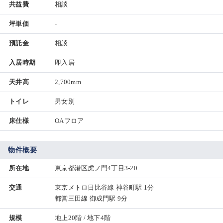
共益費
相談
坪単価
-
預託金
相談
入居時期
即入居
天井高
2,700mm
トイレ
男女別
床仕様
OAフロア
物件概要
所在地
東京都港区虎ノ門4丁目3-20
交通
東京メトロ日比谷線 神谷町駅 1分
都営三田線 御成門駅 9分
規模
地上20階 / 地下4階