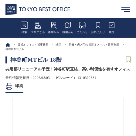
検索
エリアから
路線から
地図から
こだわり
お気に入り
履歴
賃貸オフィス・貸事務所
港区
新橋・虎ノ門の賃貸オフィス・貸事務所
神谷町MTビル
神谷町MTビル 18階
共用部リニューアル予定！神谷町駅直結、高い利便性を有すオフィス
最終情報更新日：2026/08/03
ビルコード：
1310300881
印刷