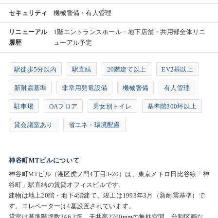
セキュリティ
機械警備・有人管理
リニューアル
1階エントランスホール・地下店舗・共用部全体リニ
履歴
ューアル予定
駅徒歩5分以内
駅直結
20階建て以上
EV2基以上
新耐震基準
非常用発電設備
機械警備
有人管理
駐車場
OAフロア
男女別トイレ
基準階300坪以上
貸会議室あり
省エネ・環境配慮
神谷町MTビルについて
神谷町MTビル（港区虎ノ門4丁目3-20）は、東京メトロ日比谷線「神
谷町」駅直結の賃貸オフィスビルです。
建物は地上20階・地下4階建て、竣工は1993年3月（新耐震基準）で
す。エレベーターは4基設置されています。
貸室は基準階坪数346.2坪、天井高2700mmの無柱空間。分割区画な