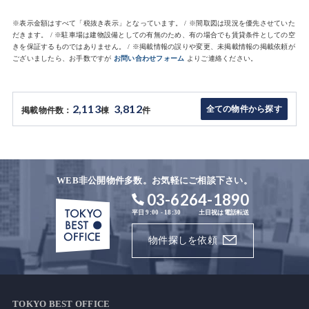
※表示金額はすべて「税抜き表示」となっています。 / ※間取図は現況を優先させていた
だきます。 / ※駐車場は建物設備としての有無のため、有の場合でも賃貸条件としての空
きを保証するものではありません。 / ※掲載情報の誤りや変更、未掲載情報の掲載依頼が
ございましたら、お手数ですが
お問い合わせフォーム
よりご連絡ください。
2,113
3,812
全ての物件から探す
掲載物件数：
棟
件
WEB非公開物件多数。お気軽にご相談下さい。
03-6264-1890
平日 9:00 - 18:30
土日祝は電話転送
物件探しを依頼
TOKYO BEST OFFICE