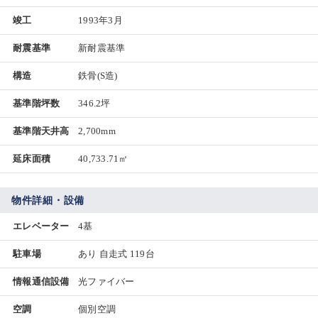
竣工
1993年3月
耐震基準
新耐震基準
構造
鉄骨(S造)
基準階坪数
346.2坪
基準階天井高
2,700mm
延床面積
40,733.71㎡
物件詳細・設備
エレベーター
4基
駐車場
あり 自走式 119台
情報通信設備
光ファイバー
空調
個別空調