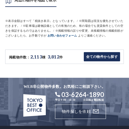
周辺の物件を地図で表示
※表示金額はすべて「税抜き表示」となっています。 / ※間取図は現況を優先させていた
だきます。 / ※駐車場は建物設備としての有無のため、有の場合でも賃貸条件としての空
きを保証するものではありません。 / ※掲載情報の誤りや変更、未掲載情報の掲載依頼が
ございましたら、お手数ですが
お問い合わせフォーム
よりご連絡ください。
2,113
3,812
全ての物件から探す
掲載物件数：
棟
件
WEB非公開物件多数。お気軽にご相談下さい。
03-6264-1890
平日 9:00 - 18:30
土日祝は電話転送
物件探しを依頼