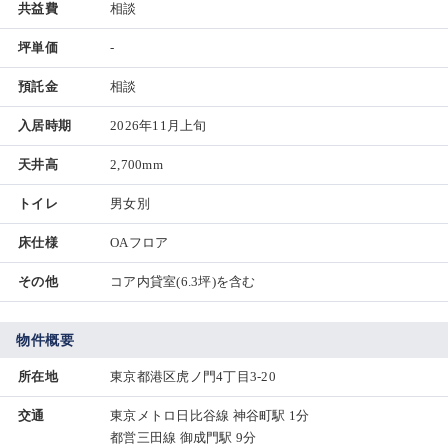
共益費
相談
坪単価
-
預託金
相談
入居時期
2026年11月上旬
天井高
2,700mm
トイレ
男女別
床仕様
OAフロア
その他
コア内貸室(6.3坪)を含む
物件概要
所在地
東京都港区虎ノ門4丁目3-20
交通
東京メトロ日比谷線 神谷町駅 1分
都営三田線 御成門駅 9分