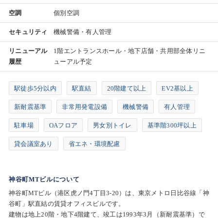
空調
個別空調
セキュリティ
機械警備・有人管理
リニューアル
1階エントランスホール・地下店舗・共用部全体リニ
履歴
ューアル予定
駅徒歩5分以内
駅直結
20階建て以上
EV2基以上
新耐震基準
非常用発電設備
機械警備
有人管理
駐車場
OAフロア
男女別トイレ
基準階300坪以上
貸会議室あり
省エネ・環境配慮
神谷町MTビルについて
神谷町MTビル（港区虎ノ門4丁目3-20）は、東京メトロ日比谷線「神
谷町」駅直結の賃貸オフィスビルです。
建物は地上20階・地下4階建て、竣工は1993年3月（新耐震基準）で