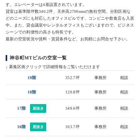
す。エレベーターは4基設置されています。
貸室は基準階坪数346.2坪、天井高2700mmの無柱空間。分割区画な
どのニーズにも対応したオフィスビルです。コンビニや飲食店も入居
中。また、貸会議室やレンタルオフィスもございますので、ビジネス
シーンでの利便性の高さも特長です。
最新の空室状況や賃料・賃貸条件など、お気軽にお問合せ下さい。
神谷町MTビルの空室一覧
↓ 募集区画クリックで詳細情報をご覧いただけます
19階
352.7坪
事務所
相談
18階
120.8坪
事務所
相談
17階
349.6坪
事務所
相談
居抜き
16階
163.7坪
事務所
相談
居抜き