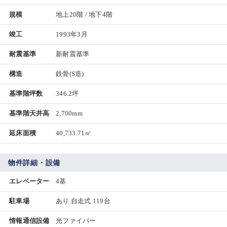
規模
地上20階 / 地下4階
竣工
1993年3月
耐震基準
新耐震基準
構造
鉄骨(S造)
基準階坪数
346.2坪
基準階天井高
2,700mm
延床面積
40,733.71㎡
物件詳細・設備
エレベーター
4基
駐車場
あり 自走式 119台
情報通信設備
光ファイバー