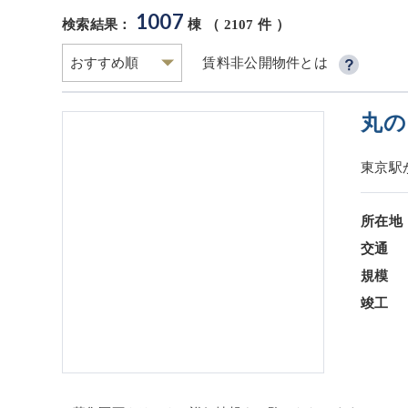
1007
検索結果：
棟 （
2107
件 ）
賃料非公開物件とは
丸の
東京駅
所在地
交通
規模
竣工