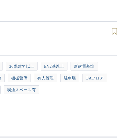
20階建て以上
EV2基以上
新耐震基準
備
機械警備
有人管理
駐車場
OAフロア
喫煙スペース有