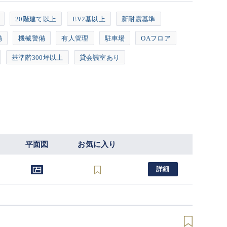
20階建て以上
EV2基以上
新耐震基準
備
機械警備
有人管理
駐車場
OAフロア
基準階300坪以上
貸会議室あり
平面図
お気に入り
詳細