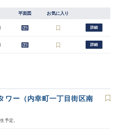
平面図
お気に入り
旬
詳細
旬
詳細
サウスタワー（内幸町一丁目街区南
誕生予定。