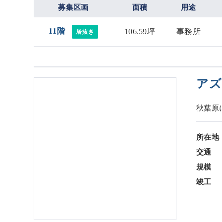
募集区画
面積
用途
11階
106.59坪
事務所
居抜き
アズ
秋葉原
所在地
交通
規模
竣工