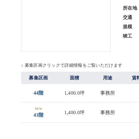
所在地
交通
規模
竣工
↓ 募集区画クリックで詳細情報をご覧いただけます
募集区画
面積
用途
賃
44階
1,400.0坪
事務所
NEW
1,400.0坪
事務所
43階