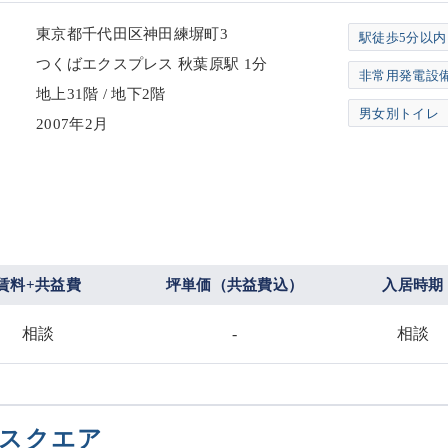
東京都千代田区神田練塀町3
駅徒歩5分以内
つくばエクスプレス 秋葉原駅 1分
非常用発電設
地上31階 / 地下2階
男女別トイレ
2007年2月
賃料+共益費
坪単価（共益費込）
入居時期
相談
-
相談
スクエア