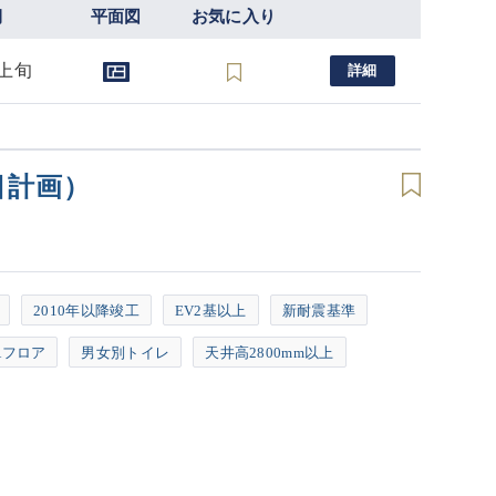
期
平面図
お気に入り
月上旬
詳細
目計画）
2010年以降竣工
EV2基以上
新耐震基準
Aフロア
男女別トイレ
天井高2800mm以上