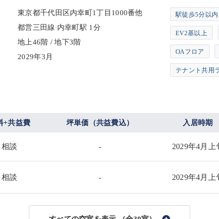
東京都千代田区内幸町1丁目1000番他
駅徒歩5分以内
都営三田線 内幸町駅 1分
EV2基以上
地上46階 / 地下3階
OAフロア
2029年3月
テナント共用
料+共益費
坪単価（共益費込）
入居時期
相談
-
2029年4月上
相談
-
2029年4月上