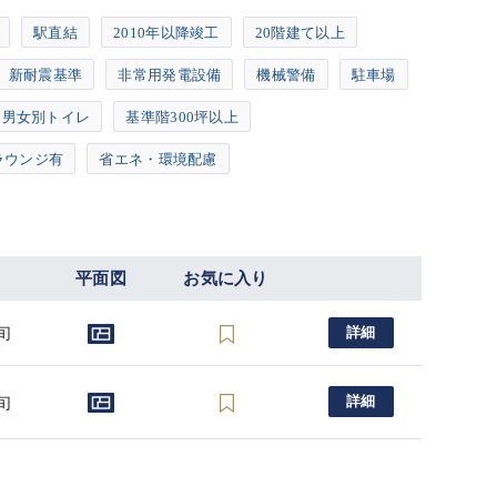
駅直結
2010年以降竣工
20階建て以上
新耐震基準
非常用発電設備
機械警備
駐車場
男女別トイレ
基準階300坪以上
ラウンジ有
省エネ・環境配慮
平面図
お気に入り
旬
詳細
旬
詳細