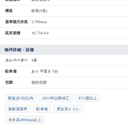
構造
鉄骨(S造)
基準階天井高
3,700mm
延床面積
16,754.0㎡
物件詳細・設備
エレベーター
4基
駐車場
あり 平置き 5台
空調
個別空調
駅徒歩5分以内
2010年以降竣工
EV2基以上
新耐震基準
駐車場
男女別トイレ
天井高2800mm以上