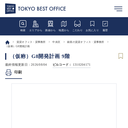
検索
エリアから
路線から
地図から
こだわり
お気に入り
履歴
賃貸オフィス・貸事務所
中央区
銀座の賃貸オフィス・貸事務所
（仮称）G8開発計画
（仮称）G8開発計画 9階
最終情報更新日：2026/08/04
ビルコード：
1310204171
印刷