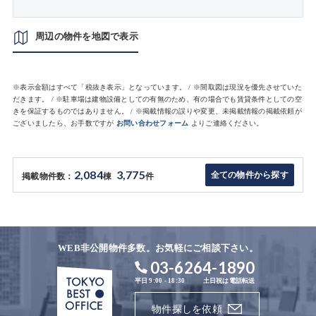
周辺の物件を地図で表示
※表示金額はすべて「税抜き表示」となっています。 / ※間取図は現況を優先させていた
だきます。 / ※駐車場は建物設備としての有無のため、有の場合でも賃貸条件としての空
きを保証するものではありません。 / ※掲載情報の誤りや変更、未掲載情報の掲載依頼が
ございましたら、お手数ですが
お問い合わせフォーム
よりご連絡ください。
2,084
3,775
全ての物件から探す
掲載物件数：
棟
件
WEB非公開物件多数。お気軽にご相談下さい。
03-6264-1890
平日 9:00 - 18:30
土日祝は電話転送
物件探しを依頼