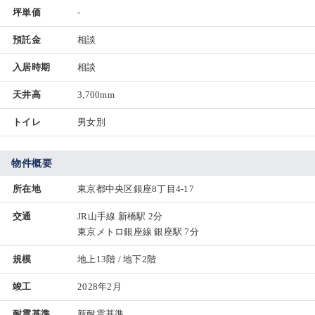
坪単価
-
預託金
相談
入居時期
相談
天井高
3,700mm
トイレ
男女別
物件概要
所在地
東京都中央区銀座8丁目4-17
交通
JR山手線 新橋駅 2分
東京メトロ銀座線 銀座駅 7分
規模
地上13階 / 地下2階
竣工
2028年2月
耐震基準
新耐震基準