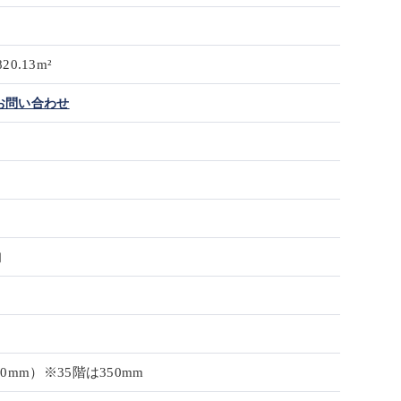
820.13m²
お問い合わせ
旬
0mm）※35階は350mm