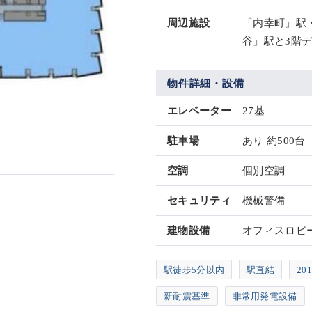
周辺施設
「内幸町」駅
谷」駅と3階
物件詳細・設備
エレベーター
27基
駐車場
あり 約500台
空調
個別空調
セキュリティ
機械警備
建物設備
オフィスロビー
駅徒歩5分以内
駅直結
20
新耐震基準
非常用発電設備