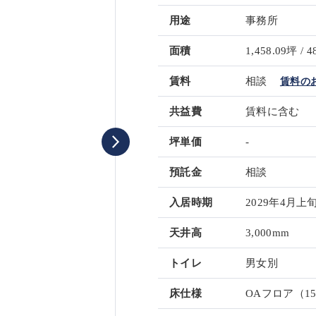
用途
事務所
面積
1,458.09坪 / 4
賃料
相談
賃料の
共益費
賃料に含む
坪単価
-
預託金
相談
入居時期
2029年4月上
天井高
3,000mm
トイレ
男女別
床仕様
OAフロア（15