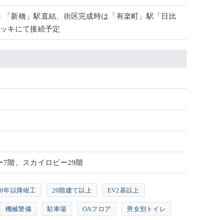
・「新橋」駅直結、街区完成時は「有楽町」駅「日比
デッキにて接続予定
7階、スカイロビー29階
10年以降竣工
20階建て以上
EV2基以上
機械警備
駐車場
OAフロア
男女別トイレ