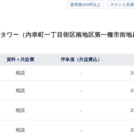
基準階300坪以上
テナント共
）サウスタワー（内幸町一丁目街区南地区第一種市街
賃料＋共益費
坪単価（共益費込）
相談
-
2
相談
-
2
相談
-
2
相談
-
2