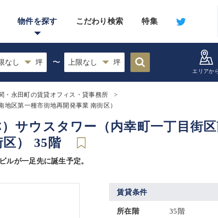
物件を探す
こだわり検索
特集
〜
エリアか
関・永田町の賃貸オフィス・貸事務所
街区南地区第一種市街地再開発事業 南街区）
K（仮称）サウスタワー（内幸町一丁目街
区） 35階
合ビルが一足先に誕生予定。
賃貸条件
所在階
35階