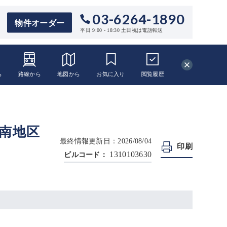
03-6264-1890
物件オーダー
平日 9:00 - 18:30 土日祝は電話転送
ら
路線から
地図から
お気に入り
閲覧
履歴
区南地区
最終情報更新日：2026/08/04
印刷
1310103630
ビルコード：