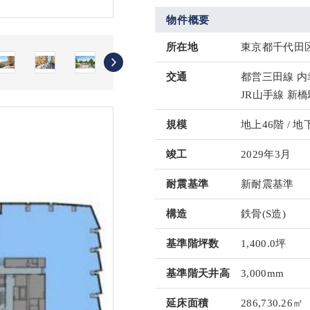
物件概要
所在地
東京都千代田区
交通
都営三田線 内
JR山手線 新橋
規模
地上46階 / 地
竣工
2029年3月
耐震基準
新耐震基準
構造
鉄骨(S造)
基準階坪数
1,400.0坪
基準階天井高
3,000mm
延床面積
286,730.26㎡