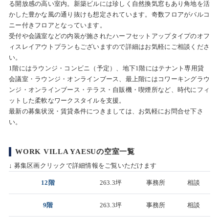
る開放感の高い室内。新築ビルには珍しく自然換気窓もあり角地を活
かした豊かな風の通り抜けも想定されています。奇数フロアがバルコ
ニー付きフロアとなっています。
受付や会議室などの内装が施されたハーフセットアップタイプのオフ
ィスレイアウトプランもございますので詳細はお気軽にご相談くださ
い。
1階にはラウンジ・コンビニ（予定）、地下1階にはテナント専用貸
会議室・ラウンジ・オンラインブース、最上階にはコワーキングラウ
ンジ・オンラインブース・テラス・自販機・喫煙所など、時代にフィ
ットした柔軟なワークスタイルを支援。
最新の募集状況・賃貸条件につきましては、お気軽にお問合せ下さ
い。
WORK VILLA YAESUの空室一覧
↓ 募集区画クリックで詳細情報をご覧いただけます
12階
263.3坪
事務所
相談
9階
263.3坪
事務所
相談