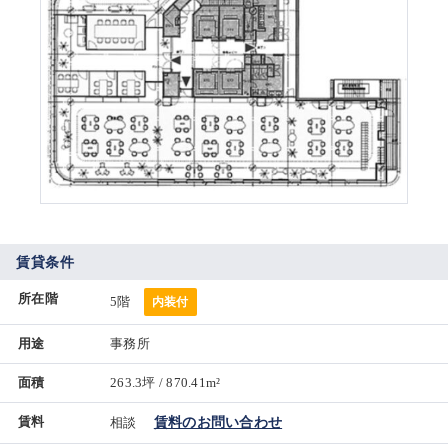
賃貸条件
所在階
5階
内装付
用途
事務所
面積
263.3坪 / 870.41m²
賃料
相談
賃料のお問い合わせ