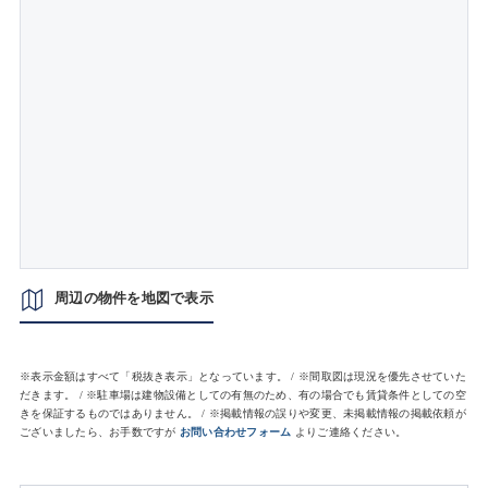
周辺の物件を地図で表示
※表示金額はすべて「税抜き表示」となっています。 / ※間取図は現況を優先させていた
だきます。 / ※駐車場は建物設備としての有無のため、有の場合でも賃貸条件としての空
きを保証するものではありません。 / ※掲載情報の誤りや変更、未掲載情報の掲載依頼が
ございましたら、お手数ですが
お問い合わせフォーム
よりご連絡ください。