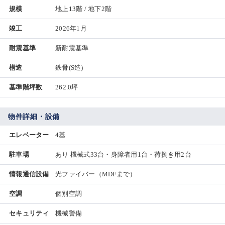
規模
地上13階 / 地下2階
竣工
2026年1月
耐震基準
新耐震基準
構造
鉄骨(S造)
基準階坪数
262.0坪
物件詳細・設備
エレベーター
4基
駐車場
あり 機械式33台・身障者用1台・荷捌き用2台
情報通信設備
光ファイバー（MDFまで）
空調
個別空調
セキュリティ
機械警備