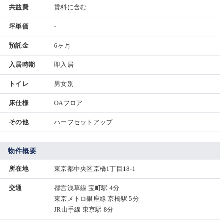
共益費
賃料に含む
坪単価
-
預託金
6ヶ月
入居時期
即入居
トイレ
男女別
床仕様
OAフロア
その他
ハーフセットアップ
物件概要
所在地
東京都中央区京橋1丁目18-1
交通
都営浅草線 宝町駅 4分
東京メトロ銀座線 京橋駅 5分
JR山手線 東京駅 8分