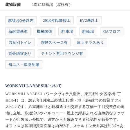
建物設備
1階に駐輪場（屋根有）
駅徒歩5分以内
2010年以降竣工
EV2基以上
新耐震基準
機械警備
駐車場
駐輪場
OAフロア
男女別トイレ
喫煙スペース有
屋上テラスあり
貸会議室あり
テナント共用ラウンジ有
省エネ・環境配慮
WORK VILLA YAESUについて
WORK VILLA YAESU（ワークヴィラ八重洲、東京都中央区京橋1丁
目18-1）は、2026年1月竣工の地上13階・地下2階建ての賃貸オフィ
スビルです。八重洲通りと昭和通りの交差する京橋一丁目交差点の角
地に立地。歩道沿いやバルコニー・屋上の緑あふれる曲線的なファサ
ードが印象深い外観で、遠方からも確認できる視認性が特長です。
オフィスは基準階貸室面積は約262坪、スケルトン天井高は約3.7mあ