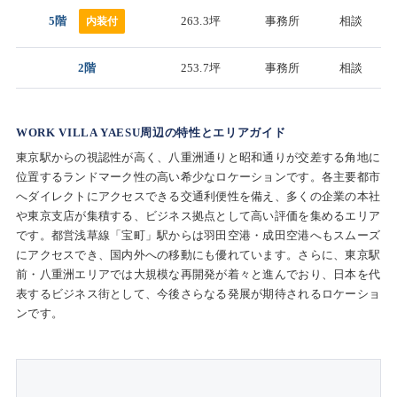
5階
263.3坪
事務所
相談
内装付
2階
253.7坪
事務所
相談
WORK VILLA YAESU周辺の特性とエリアガイド
東京駅からの視認性が高く、八重洲通りと昭和通りが交差する角地に
位置するランドマーク性の高い希少なロケーションです。各主要都市
へダイレクトにアクセスできる交通利便性を備え、多くの企業の本社
や東京支店が集積する、ビジネス拠点として高い評価を集めるエリア
です。都営浅草線「宝町」駅からは羽田空港・成田空港へもスムーズ
にアクセスでき、国内外への移動にも優れています。さらに、東京駅
前・八重洲エリアでは大規模な再開発が着々と進んでおり、日本を代
表するビジネス街として、今後さらなる発展が期待されるロケーショ
ンです。