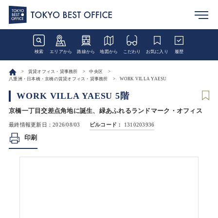
検索
エリアから
路線から
地図から
こだわり
お気に入り
履歴
賃貸オフィス・貸事務所
中央区
八重洲・日本橋・京橋の賃貸オフィス・貸事務所
WORK VILLA YAESU
WORK VILLA YAESU 5階
京橋一丁目交差点角地に誕生、緑あふれるランドマーク・オフィス
最終情報更新日：2026/08/03
ビルコード：
1310203936
印刷