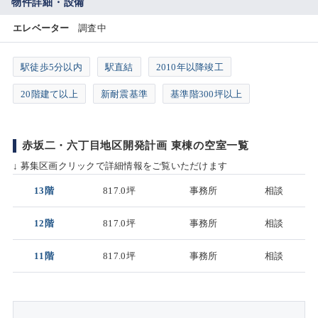
物件詳細・設備
エレベーター
調査中
駅徒歩5分以内
駅直結
2010年以降竣工
20階建て以上
新耐震基準
基準階300坪以上
赤坂二・六丁目地区開発計画 東棟の空室一覧
↓ 募集区画クリックで詳細情報をご覧いただけます
13階
817.0坪
事務所
相談
12階
817.0坪
事務所
相談
11階
817.0坪
事務所
相談