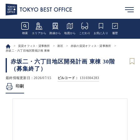
検索
エリアから
路線から
地図から
こだわり
お気に入り
履歴
賃貸オフィス・貸事務所
港区
赤坂の賃貸オフィス・貸事務所
赤坂二・六丁目地区開発計画 東棟
赤坂二・六丁目地区開発計画 東棟 30階
（募集終了）
最終情報更新日：2026/07/15
ビルコード：
1310304283
印刷