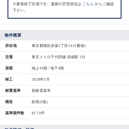
※募集終了区画です。最新の空室状況は
こちら
からご確認
下さい。
物件概要
所在地
東京都港区赤坂2丁目1433番地1
交通
東京メトロ千代田線 赤坂駅 1分
規模
地上41階 / 地下4階
竣工
2028年3月
耐震基準
新耐震基準
構造
鉄骨(S造)
基準階坪数
817.0坪