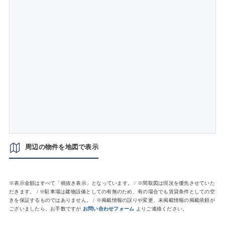
周辺の物件を地図で表示
※表示金額はすべて「税抜き表示」となっています。 / ※間取図は現況を優先させていた
だきます。 / ※駐車場は建物設備としての有無のため、有の場合でも賃貸条件としての空
きを保証するものではありません。 / ※掲載情報の誤りや変更、未掲載情報の掲載依頼が
ございましたら、お手数ですが
お問い合わせフォーム
よりご連絡ください。