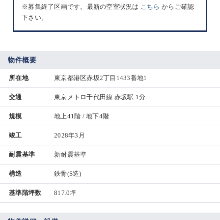
※募集終了区画です。最新の空室状況は
こちら
からご確認
下さい。
物件概要
所在地
東京都港区赤坂2丁目1433番地1
交通
東京メトロ千代田線 赤坂駅 1分
規模
地上41階 / 地下4階
竣工
2028年3月
耐震基準
新耐震基準
構造
鉄骨(S造)
基準階坪数
817.0坪