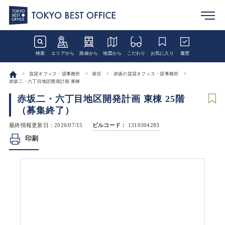
検索
エリアから
路線から
地図から
こだわり
お気に入り
履歴
賃貸オフィス・貸事務所
港区
赤坂の賃貸オフィス・貸事務所
赤坂二・六丁目地区開発計画 東棟
赤坂二・六丁目地区開発計画 東棟 25階
（募集終了）
最終情報更新日：2026/07/15
ビルコード：
1310304283
印刷