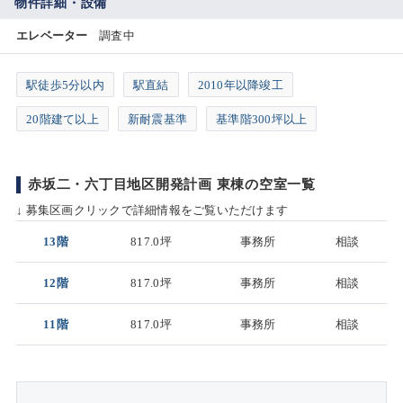
物件詳細・設備
エレベーター
調査中
駅徒歩5分以内
駅直結
2010年以降竣工
20階建て以上
新耐震基準
基準階300坪以上
赤坂二・六丁目地区開発計画 東棟の空室一覧
↓ 募集区画クリックで詳細情報をご覧いただけます
13階
817.0坪
事務所
相談
12階
817.0坪
事務所
相談
11階
817.0坪
事務所
相談