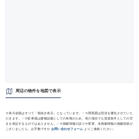
周辺の物件を地図で表示
※表示金額はすべて「税抜き表示」となっています。 / ※間取図は現況を優先させていた
だきます。 / ※駐車場は建物設備としての有無のため、有の場合でも賃貸条件としての空
きを保証するものではありません。 / ※掲載情報の誤りや変更、未掲載情報の掲載依頼が
ございましたら、お手数ですが
お問い合わせフォーム
よりご連絡ください。