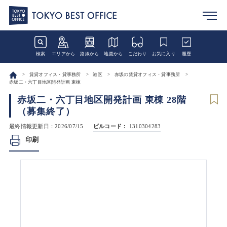
検索
エリアから
路線から
地図から
こだわり
お気に入り
履歴
賃貸オフィス・貸事務所
港区
赤坂の賃貸オフィス・貸事務所
赤坂二・六丁目地区開発計画 東棟
赤坂二・六丁目地区開発計画 東棟 28階
（募集終了）
最終情報更新日：2026/07/15
ビルコード：
1310304283
印刷