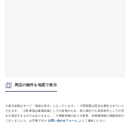
周辺の物件を地図で表示
※表示金額はすべて「税抜き表示」となっています。 / ※間取図は現況を優先させていた
だきます。 / ※駐車場は建物設備としての有無のため、有の場合でも賃貸条件としての空
きを保証するものではありません。 / ※掲載情報の誤りや変更、未掲載情報の掲載依頼が
ございましたら、お手数ですが
お問い合わせフォーム
よりご連絡ください。