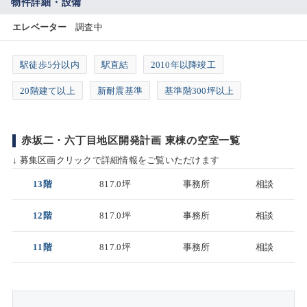
物件詳細・設備
エレベーター
調査中
駅徒歩5分以内
駅直結
2010年以降竣工
20階建て以上
新耐震基準
基準階300坪以上
赤坂二・六丁目地区開発計画 東棟の空室一覧
↓ 募集区画クリックで詳細情報をご覧いただけます
13階
817.0坪
事務所
相談
12階
817.0坪
事務所
相談
11階
817.0坪
事務所
相談