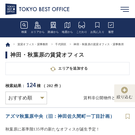
検索
エリアから
路線から
地図から
こだわり
お気に入り
履歴
賃貸オフィス・貸事務所
千代田区
神田・秋葉原の賃貸オフィス・貸事務所
神田・秋葉原の賃貸オフィス
エリアを追加する
124
検索結果：
棟 （
202
件 ）
絞り込む
賃料非公開物件とは
アズマ秋葉原中央（旧：神田佐久間町一丁目計画）
秋葉原に基準階135坪の新たなオフィスが誕生予定！