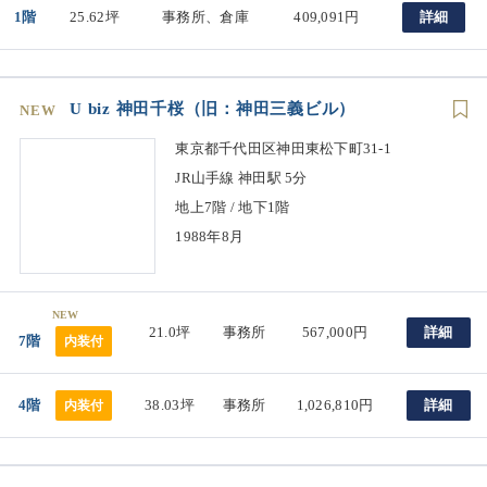
1階
25.62坪
事務所、倉庫
409,091円
詳細
U biz 神田千桜（旧：神田三義ビル）
NEW
東京都千代田区神田東松下町31-1
JR山手線 神田駅 5分
地上7階 / 地下1階
1988年8月
NEW
21.0坪
事務所
567,000円
詳細
7階
内装付
4階
38.03坪
事務所
1,026,810円
詳細
内装付