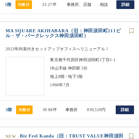
1階
23.27坪
事務所、店舗
相談
詳細
内装付
MA SQUARE AKIHABARA（旧：神田須田町211ビ
ル・ザ・パークレックス神田須田町）
2023年内装付きセットアップオフィスへリニューアル！
東京都千代田区神田須田町2丁目1-1
JR山手線 神田駅 3分
地上8階 / 地下1階
1990年7月
3階
39.98坪
事務所
959,520円
詳細
内装付
Biz Feel Kanda（旧：TRUST VALUE神田須田
NEW