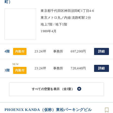
町）
東京都千代田区神田須田町1丁目4-6
東京メトロ丸ノ内線 淡路町駅 2分
地上7階 / 地下1階
1989年4月
4階
23.24坪
事務所
697,200円
詳細
内装付
NEW
23.24坪
事務所
720,440円
詳細
3階
内装付
（全3室）
PHOENIX KANDA（仮称）東松パーキングビル