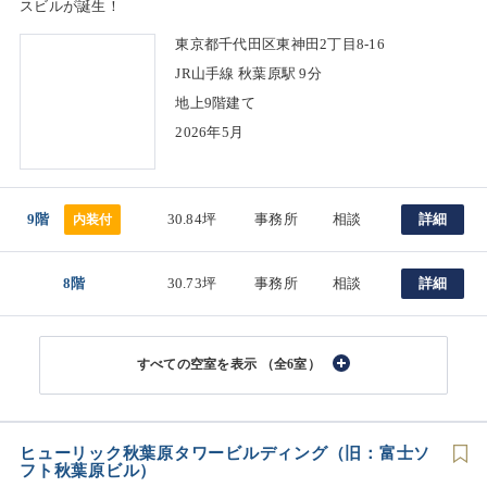
スビルが誕生！
東京都千代田区東神田2丁目8-16
JR山手線 秋葉原駅 9分
地上9階建て
2026年5月
9階
30.84坪
事務所
相談
詳細
内装付
8階
30.73坪
事務所
相談
詳細
（全6室）
ヒューリック秋葉原タワービルディング（旧：富士ソ
フト秋葉原ビル）