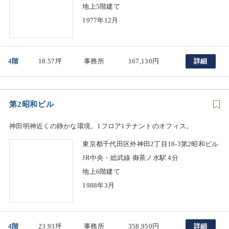
地上5階建て
1977年12月
4階
18.57坪
事務所
167,130円
詳細
第2昭和ビル
神⽥明神近くの静かな環境。1フロア1テナントのオフィス。
東京都千代田区外神田2丁目18-3第2昭和ビル
JR中央・総武線 御茶ノ水駅 4分
地上6階建て
1988年3月
4階
23.93坪
事務所
358,950円
詳細