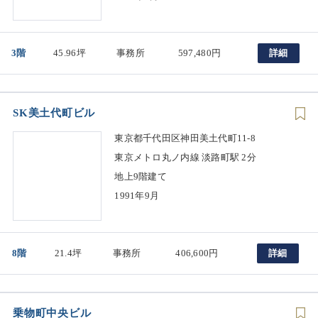
3階
45.96坪
事務所
597,480円
詳細
SK美土代町ビル
東京都千代田区神田美土代町11-8
東京メトロ丸ノ内線 淡路町駅 2分
地上9階建て
1991年9月
8階
21.4坪
事務所
406,600円
詳細
乗物町中央ビル