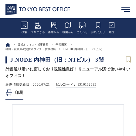
検索
エリアから
路線から
地図から
こだわり
お気に入り
履歴
賃貸オフィス・貸事務所
千代田区
神田・秋葉原の賃貸オフィス・貸事務所
J.NODE 内神田（旧：NTビル）
J.NODE 内神田（旧：NTビル） 3階
外堀通り沿いに面しており視認性良好！リニューアル済で使いやすい
オフィス！
最終情報更新日：2026/07/21
ビルコード：
1310102695
印刷