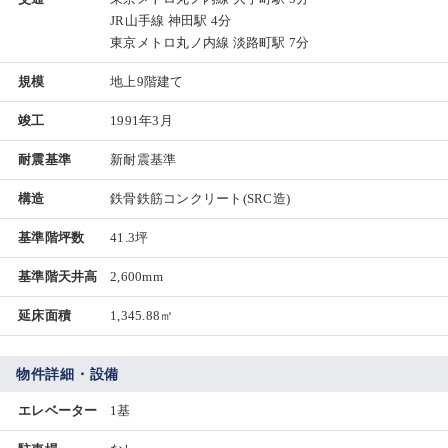
JR山手線 神田駅 4分
東京メトロ丸ノ内線 淡路町駅 7分
規模
地上9階建て
竣工
1991年3月
耐震基準
新耐震基準
構造
鉄骨鉄筋コンクリート(SRC造)
基準階坪数
41.3坪
基準階天井高
2,600mm
延床面積
1,345.88㎡
物件詳細・設備
エレベーター
1基