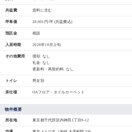
共益費
賃料に含む
坪単価
28,001円/坪
(共益費込)
預託金
相談
入居時期
2026年10月上旬
その他費用
償却: なし
礼金: なし
更新料・再契約料: なし
トイレ
男女別
床仕様
OAフロア・タイルカーペット
物件概要
所在地
東京都千代田区内神田1丁目9-12
交通
東京メトロ丸ノ内線 大手町駅 5分