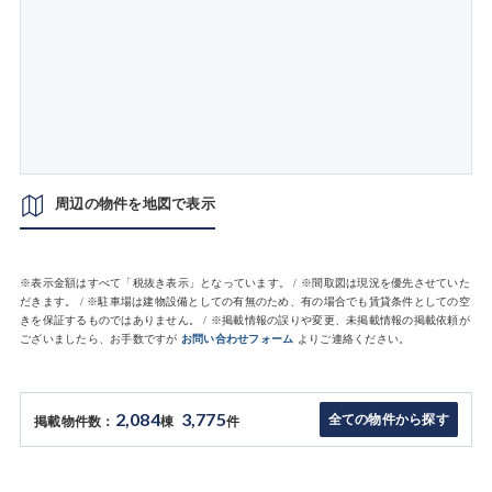
周辺の物件を地図で表示
※表示金額はすべて「税抜き表示」となっています。 / ※間取図は現況を優先させていた
だきます。 / ※駐車場は建物設備としての有無のため、有の場合でも賃貸条件としての空
きを保証するものではありません。 / ※掲載情報の誤りや変更、未掲載情報の掲載依頼が
ございましたら、お手数ですが
お問い合わせフォーム
よりご連絡ください。
2,084
3,775
全ての物件から探す
掲載物件数：
棟
件