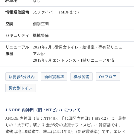
駐車場
なし
情報通信設備
光ファイバー（MDFまで）
空調
個別空調
セキュリティ
機械警備
リニューアル
2021年2月 6階男女トイレ・給湯室・専有部リニュー
履歴
アル済
2019年8月 エントランス・1階リニューアル済
駅徒歩5分以内
新耐震基準
機械警備
OAフロア
男女別トイレ
J.NODE 内神田（旧：NTビル）について
J.NODE 内神田（旧：NTビル、千代田区内神田1丁目9-12）は、最寄
りの「大手町」駅より徒歩5分の賃貸オフィスビル・貸店舗です。
建物は地上9階建て、竣工は1991年3月（新耐震基準）です。エレベ