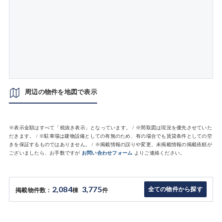
周辺の物件を地図で表示
※表示金額はすべて「税抜き表示」となっています。 / ※間取図は現況を優先させていた
だきます。 / ※駐車場は建物設備としての有無のため、有の場合でも賃貸条件としての空
きを保証するものではありません。 / ※掲載情報の誤りや変更、未掲載情報の掲載依頼が
ございましたら、お手数ですが
お問い合わせフォーム
よりご連絡ください。
2,084
3,775
全ての物件から探す
掲載物件数：
棟
件