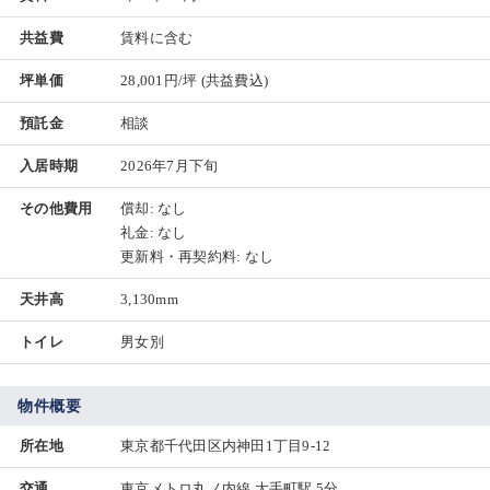
共益費
賃料に含む
坪単価
28,001円/坪
(共益費込)
預託金
相談
入居時期
2026年7月下旬
その他費用
償却: なし
礼金: なし
更新料・再契約料: なし
天井高
3,130mm
トイレ
男女別
物件概要
所在地
東京都千代田区内神田1丁目9-12
交通
東京メトロ丸ノ内線 大手町駅 5分