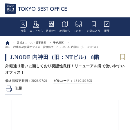
検索
エリアから
路線から
地図から
こだわり
お気に入り
履歴
賃貸オフィス・貸事務所
千代田区
神田・秋葉原の賃貸オフィス・貸事務所
J.NODE 内神田（旧：NTビル）
J.NODE 内神田（旧：NTビル） 8階
外堀通り沿いに面しており視認性良好！リニューアル済で使いやすい
オフィス！
最終情報更新日：2026/07/21
ビルコード：
1310102695
印刷