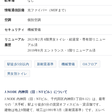
駐車場
なし
情報通信設備
光ファイバー（MDFまで）
空調
個別空調
セキュリティ
機械警備
リニューアル
2021年2月 6階男女トイレ・給湯室・専有部リニュー
履歴
アル済
2019年8月 エントランス・1階リニューアル済
駅徒歩5分以内
新耐震基準
機械警備
OAフロア
男女別トイレ
J.NODE 内神田（旧：NTビル）について
J.NODE 内神田（旧：NTビル、千代田区内神田1丁目9-12）は、最寄
りの「大手町」駅より徒歩5分の賃貸オフィスビル・貸店舗です。
建物は地上9階建て、竣工は1991年3月（新耐震基準）です。エレベ