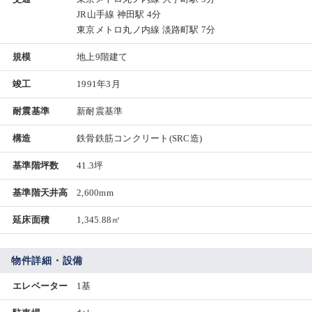
JR山手線 神田駅 4分
東京メトロ丸ノ内線 淡路町駅 7分
規模
地上9階建て
竣工
1991年3月
耐震基準
新耐震基準
構造
鉄骨鉄筋コンクリート(SRC造)
基準階坪数
41.3坪
基準階天井高
2,600mm
延床面積
1,345.88㎡
物件詳細・設備
エレベーター
1基