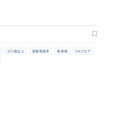
EV2基以上
新耐震基準
駐車場
OAフロア