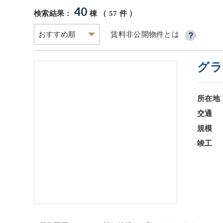
40
検索結果：
棟 （
57
件 ）
賃料非公開物件とは
グラ
所在地
交通
規模
竣工