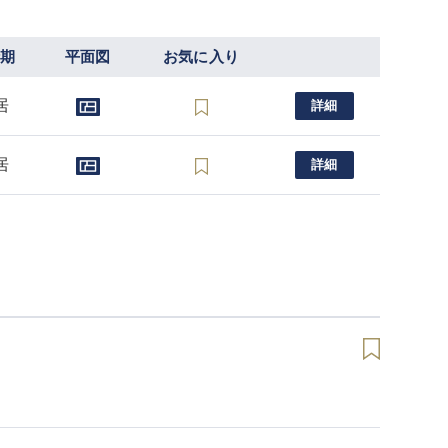
時期
平面図
お気に入り
居
詳細
居
詳細