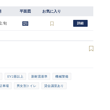
期
平面図
お気に入り
月上旬
詳細
EV2基以上
新耐震基準
機械警備
駐車場
男女別トイレ
貸会議室あり