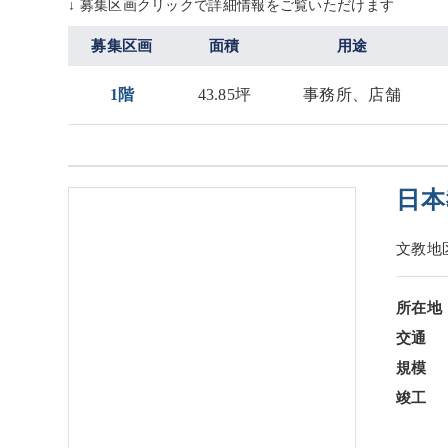
↓ 募集区画クリックで詳細情報をご覧いただけます
募集区画
面積
用途
1階
43.85坪
事務所、店舗
日本
文教地
所在地
交通
規模
竣工