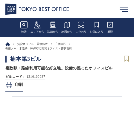
検索
エリアから
路線から
地図から
こだわり
お気に入り
履歴
賃貸オフィス・貸事務所
千代田区
御茶ノ水・水道橋・神保町の賃貸オフィス・貸事務所
楠本第3ビル
複数駅・路線利用可能な好立地。設備の整ったオフィスビル
ビルコード：
1310100037
印刷