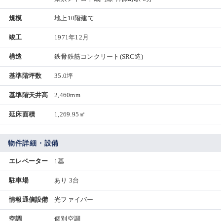
規模
地上10階建て
竣工
1971年12月
構造
鉄骨鉄筋コンクリート(SRC造)
基準階坪数
35.0坪
基準階天井高
2,460mm
延床面積
1,269.95㎡
物件詳細・設備
エレベーター
1基
駐車場
あり 3台
情報通信設備
光ファイバー
空調
個別空調