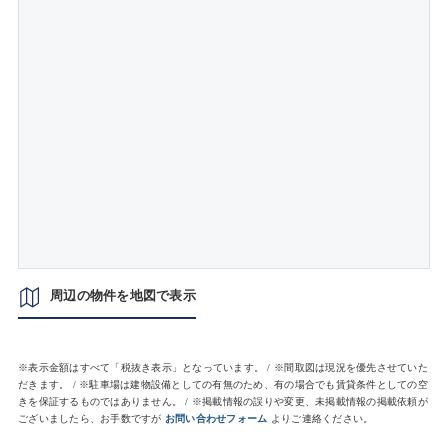
周辺の物件を地図で表示
※表示金額はすべて「税抜き表示」となっています。 / ※間取図は現況を優先させていた
だきます。 / ※駐車場は建物設備としての有無のため、有の場合でも賃貸条件としての空
きを保証するものではありません。 / ※掲載情報の誤りや変更、未掲載情報の掲載依頼が
ございましたら、お手数ですが
お問い合わせフォーム
よりご連絡ください。