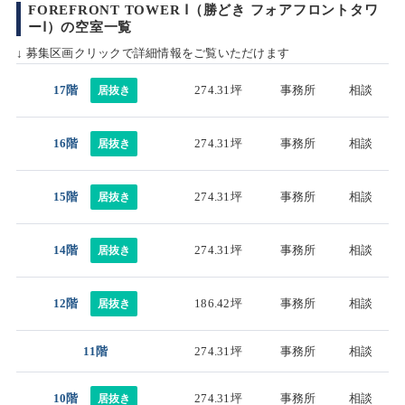
FOREFRONT TOWER Ⅰ（勝どき フォアフロントタワ
ーⅠ）の空室一覧
↓ 募集区画クリックで詳細情報をご覧いただけます
17階
274.31坪
事務所
相談
居抜き
16階
274.31坪
事務所
相談
居抜き
15階
274.31坪
事務所
相談
居抜き
14階
274.31坪
事務所
相談
居抜き
12階
186.42坪
事務所
相談
居抜き
11階
274.31坪
事務所
相談
10階
274.31坪
事務所
相談
居抜き