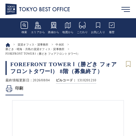
検索
エリアから
路線から
地図から
こだわり
お気に入り
履歴
賃貸オフィス・貸事務所
中央区
勝どき・晴海・月島の賃貸オフィス・貸事務所
FOREFRONT TOWER Ⅰ（勝どき フォアフロントタワーⅠ）
FOREFRONT TOWER Ⅰ（勝どき フォア
フロントタワーⅠ） 8階（募集終了）
最終情報更新日：2026/08/04
ビルコード：
1310201210
印刷