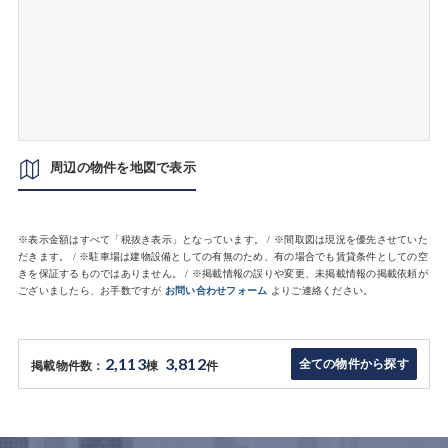
周辺の物件を地図で表示
※表示金額はすべて「税抜き表示」となっています。 / ※間取図は現況を優先させていた
だきます。 / ※駐車場は建物設備としての有無のため、有の場合でも賃貸条件としての空
きを保証するものではありません。 / ※掲載情報の誤りや変更、未掲載情報の掲載依頼が
ございましたら、お手数ですが
お問い合わせフォーム
よりご連絡ください。
2,113
3,812
全ての物件から探す
掲載物件数：
棟
件