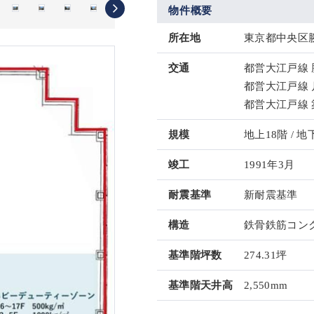
物件概要
所在地
東京都中央区勝
交通
都営大江戸線 
都営大江戸線 
都営大江戸線 
規模
地上18階 / 地
竣工
1991年3月
耐震基準
新耐震基準
構造
鉄骨鉄筋コンク
基準階坪数
274.31坪
基準階天井高
2,550mm