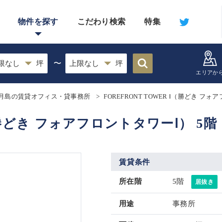
物件を探す
こだわり検索
特集
〜
エリアか
月島の賃貸オフィス・貸事務所
FOREFRONT TOWER Ⅰ（勝どき フ
Ⅰ（勝どき フォアフロントタワーⅠ） 5階
賃貸条件
所在階
5階
居抜き
用途
事務所