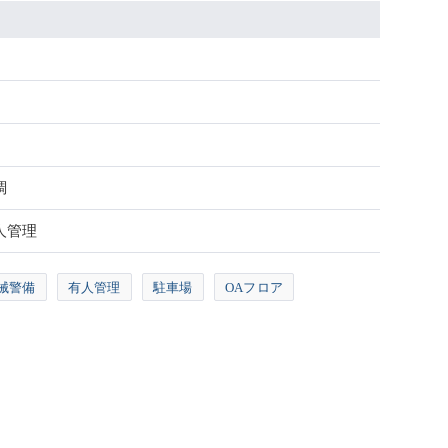
調
人管理
械警備
有人管理
駐車場
OAフロア