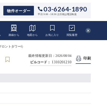
03-6264-1890
物件オーダー
平日 9:00 - 18:30 土日祝は電話転送
ら
路線から
地図から
お気に入り
閲覧
履歴
ォアフロントタワーⅠ）
最終情報更新日：2026/08/04
印刷
1310201210
ビルコード：