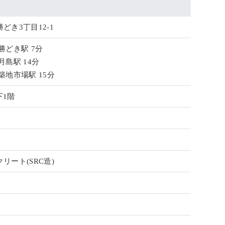
どき3丁目12-1
勝どき駅 7分
月島駅 14分
築地市場駅 15分
下1階
リート(SRC造)