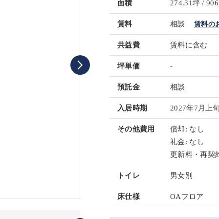
面積
274.31坪 / 906
賃料
相談
賃料の
共益費
賃料に含む
坪単価
-
預託金
相談
入居時期
2027年7月上
その他費用
償却: なし
礼金: なし
更新料・再契約
トイレ
男女別
床仕様
OAフロア