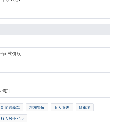
・平面式併設
人管理
新耐震基準
機械警備
有人管理
駐車場
銀行入居中ビル