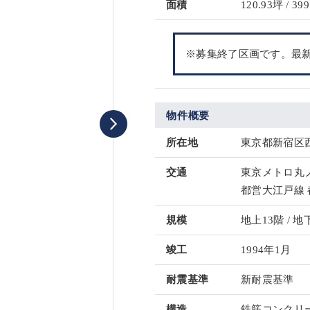
面積
120.93坪 / 399
※募集終了区画です。最
物件概要
所在地
東京都新宿区西
交通
東京メトロ丸ノ
都営大江戸線 
規模
地上13階 / 地
竣工
1994年1月
耐震基準
新耐震基準
構造
鉄筋コンクリー