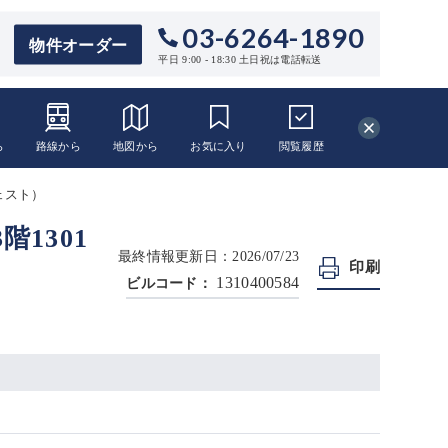
03-6264-1890
物件オーダー
平日 9:00 - 18:30 土日祝は電話転送
ら
路線から
地図から
お気に入り
閲覧
履歴
ェスト）
1301
最終情報更新日：2026/07/23
印刷
1310400584
ビルコード：