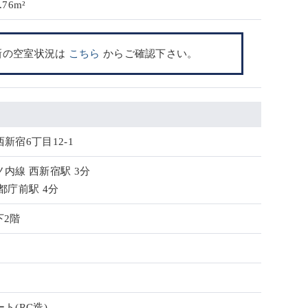
.76m²
新の空室状況は
こちら
からご確認下さい。
新宿6丁目12-1
内線 西新宿駅 3分
都庁前駅 4分
下2階
ト(RC造)