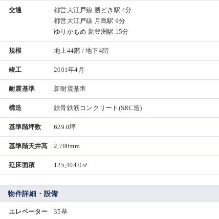
交通
都営大江戸線 勝どき駅 4分
都営大江戸線 月島駅 9分
ゆりかもめ 新豊洲駅 15分
規模
地上44階 / 地下4階
竣工
2001年4月
耐震基準
新耐震基準
構造
鉄骨鉄筋コンクリート(SRC造)
基準階坪数
629.0坪
基準階天井高
2,700mm
延床面積
125,404.0㎡
物件詳細・設備
エレベーター
35基