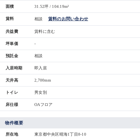
面積
31.52坪 / 104.19m²
賃料
相談
賃料のお問い合わせ
共益費
賃料に含む
坪単価
-
預託金
相談
入居時期
即入居
天井高
2,700mm
トイレ
男女別
床仕様
OAフロア
物件概要
所在地
東京都中央区晴海1丁目8-10