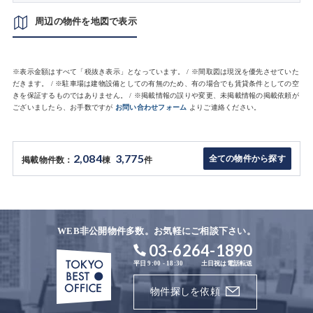
周辺の物件を地図で表示
※表示金額はすべて「税抜き表示」となっています。 / ※間取図は現況を優先させていた
だきます。 / ※駐車場は建物設備としての有無のため、有の場合でも賃貸条件としての空
きを保証するものではありません。 / ※掲載情報の誤りや変更、未掲載情報の掲載依頼が
ございましたら、お手数ですが
お問い合わせフォーム
よりご連絡ください。
2,084
3,775
全ての物件から探す
掲載物件数：
棟
件
WEB非公開物件多数。お気軽にご相談下さい。
03-6264-1890
平日 9:00 - 18:30
土日祝は電話転送
物件探しを依頼