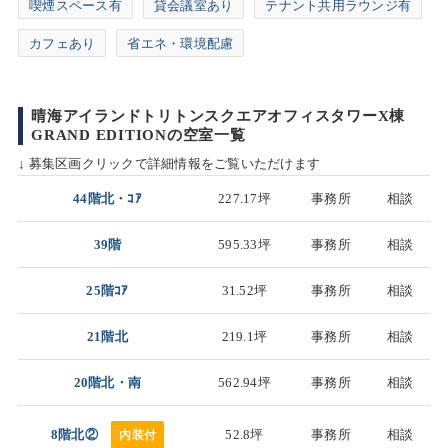
喫煙スペース有
貸会議室あり
テナント共用ラウンジ有
カフェあり
省エネ・環境配慮
晴海アイランドトリトンスクエアオフィスタワーX棟
GRAND EDITIONの空室一覧
↓ 募集区画クリックで詳細情報をご覧いただけます
44階北・ｺｱ
227.17坪
事務所
相談
39階
595.33坪
事務所
相談
25階ｺｱ
31.52坪
事務所
相談
21階北
219.1坪
事務所
相談
20階北・南
562.94坪
事務所
相談
8階北②
52.8坪
事務所
相談
内装付