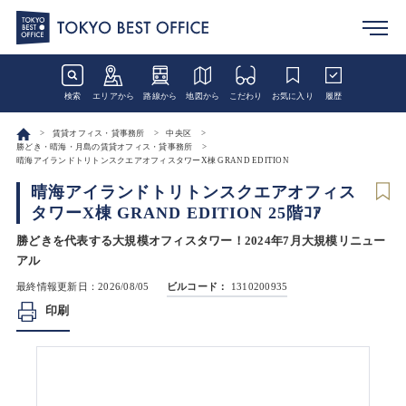
検索
エリアから
路線から
地図から
こだわり
お気に入り
履歴
賃貸オフィス・貸事務所
中央区
勝どき・晴海・月島の賃貸オフィス・貸事務所
晴海アイランドトリトンスクエアオフィスタワーX棟 GRAND EDITION
晴海アイランドトリトンスクエアオフィス
タワーX棟 GRAND EDITION 25階ｺｱ
勝どきを代表する大規模オフィスタワー！2024年7月大規模リニュー
アル
最終情報更新日：2026/08/05
ビルコード：
1310200935
印刷