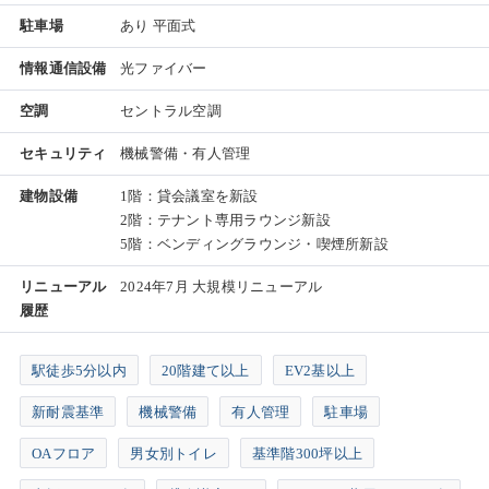
駐車場
あり 平面式
情報通信設備
光ファイバー
空調
セントラル空調
セキュリティ
機械警備・有人管理
建物設備
1階：貸会議室を新設
2階：テナント専用ラウンジ新設
5階：ベンディングラウンジ・喫煙所新設
リニューアル
2024年7月 大規模リニューアル
履歴
駅徒歩5分以内
20階建て以上
EV2基以上
新耐震基準
機械警備
有人管理
駐車場
OAフロア
男女別トイレ
基準階300坪以上