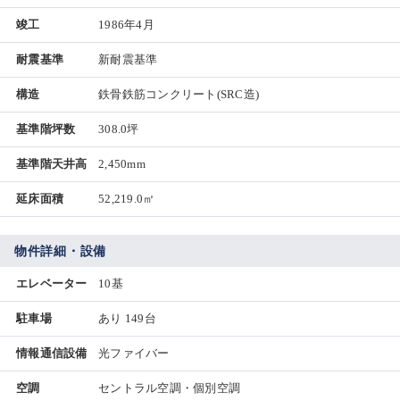
竣工
1986年4月
耐震基準
新耐震基準
構造
鉄骨鉄筋コンクリート(SRC造)
基準階坪数
308.0坪
基準階天井高
2,450mm
延床面積
52,219.0㎡
物件詳細・設備
エレベーター
10基
駐車場
あり 149台
情報通信設備
光ファイバー
空調
セントラル空調・個別空調