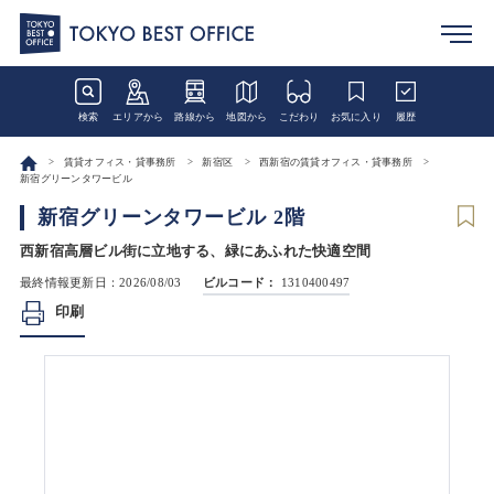
検索
エリアから
路線から
地図から
こだわり
お気に入り
履歴
賃貸オフィス・貸事務所
新宿区
西新宿の賃貸オフィス・貸事務所
新宿グリーンタワービル
新宿グリーンタワービル 2階
西新宿高層ビル街に立地する、緑にあふれた快適空間
最終情報更新日：2026/08/03
ビルコード：
1310400497
印刷