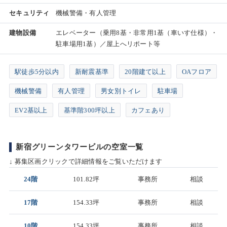
セキュリティ
機械警備・有人管理
建物設備
エレベーター（乗用8基・非常用1基（車いす仕様）・
駐車場用1基）／屋上へリポート等
駅徒歩5分以内
新耐震基準
20階建て以上
OAフロア
機械警備
有人管理
男女別トイレ
駐車場
EV2基以上
基準階300坪以上
カフェあり
新宿グリーンタワービルの空室一覧
↓ 募集区画クリックで詳細情報をご覧いただけます
24階
101.82坪
事務所
相談
17階
154.33坪
事務所
相談
10階
154.33坪
事務所
相談