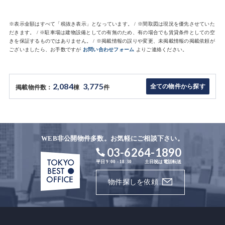
※表示金額はすべて「税抜き表示」となっています。 / ※間取図は現況を優先させていた
だきます。 / ※駐車場は建物設備としての有無のため、有の場合でも賃貸条件としての空
きを保証するものではありません。 / ※掲載情報の誤りや変更、未掲載情報の掲載依頼が
ございましたら、お手数ですが
お問い合わせフォーム
よりご連絡ください。
2,084
3,775
全ての物件から探す
掲載物件数：
棟
件
WEB非公開物件多数。お気軽にご相談下さい。
03-6264-1890
平日 9:00 - 18:30
土日祝は電話転送
物件探しを依頼