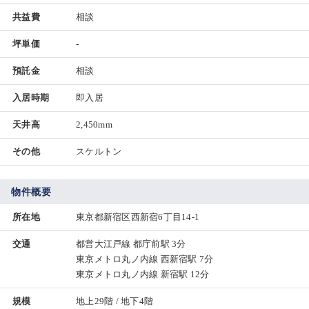
共益費
相談
坪単価
-
預託金
相談
入居時期
即入居
天井高
2,450mm
その他
スケルトン
物件概要
所在地
東京都新宿区西新宿6丁目14-1
交通
都営大江戸線 都庁前駅 3分
東京メトロ丸ノ内線 西新宿駅 7分
東京メトロ丸ノ内線 新宿駅 12分
規模
地上29階 / 地下4階