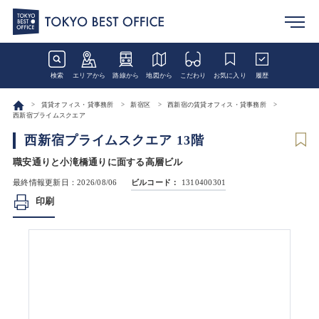
検索
エリアから
路線から
地図から
こだわり
お気に入り
履歴
賃貸オフィス・貸事務所
新宿区
西新宿の賃貸オフィス・貸事務所
西新宿プライムスクエア
西新宿プライムスクエア 13階
職安通りと小滝橋通りに面する高層ビル
最終情報更新日：2026/08/06
ビルコード：
1310400301
印刷