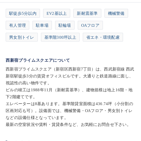
駅徒歩5分以内
EV2基以上
新耐震基準
機械警備
有人管理
駐車場
駐輪場
OAフロア
男女別トイレ
基準階300坪以上
省エネ・環境配慮
西新宿プライムスクエアについて
西新宿プライムスクエア（新宿区西新宿7丁目）は、西武新宿線 西武
新宿駅徒歩3分の賃貸オフィスビルです。大通りと鉄道路線に面し、
視認性の高い物件です。
ビルの竣工は1988年11月（新耐震基準）、建物規模は地上16階・地
下2階建てです。
エレベーターは8基あります。基準階貸室面積は436.74坪（小分割の
区画対応も可）。設備面では、機械警備・OAフロア・男女別トイレ
などの設備仕様となっています。
最新の空室状況や賃料・賃貸条件など、お気軽にお問合せ下さい。