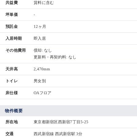
共益費
賃料に含む
坪単価
-
預託金
12ヶ月
入居時期
即入居
その他費用
償却: なし
更新料・再契約料: なし
天井高
2,470mm
トイレ
男女別
床仕様
OAフロア
物件概要
所在地
東京都新宿区西新宿7丁目5-25
交通
西武新宿線 西武新宿駅 3分