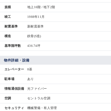
規模
地上16階 / 地下2階
竣工
1988年11月
耐震基準
新耐震基準
構造
鉄骨(S造)
基準階坪数
436.74坪
物件詳細・設備
エレベーター
8基
駐車場
あり
情報通信設備
光ファイバー
空調
セントラル空調
セキュリティ
機械警備・有人管理