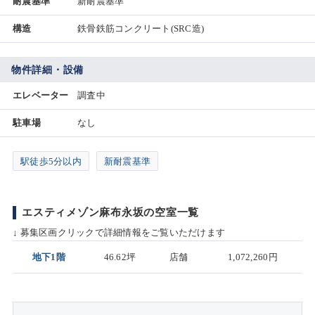
耐震基準
新耐震基準
構造
鉄骨鉄筋コンクリート(SRC造)
物件詳細・設備
エレベーター
調査中
駐車場
なし
駅徒歩5分以内
新耐震基準
エスティメゾン麻布永坂の空室一覧
↓ 募集区画クリックで詳細情報をご覧いただけます
地下1階
46.62坪
店舗
1,072,260円