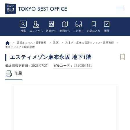
検索
エリアから
路線から
地図から
こだわり
お気に入り
履歴
賃貸オフィス・貸事務所
港区
六本木・麻布の賃貸オフィス・貸事務所
エスティメゾン麻布永坂
エスティメゾン麻布永坂 地下1階
最終情報更新日：2026/07/27
ビルコード：
1310304581
印刷