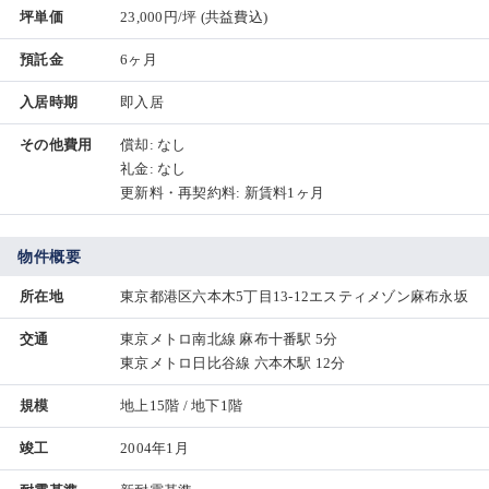
坪単価
23,000円/坪
(共益費込)
預託金
6ヶ月
入居時期
即入居
その他費用
償却: なし
礼金: なし
更新料・再契約料: 新賃料1ヶ月
物件概要
所在地
東京都港区六本木5丁目13-12エスティメゾン麻布永坂
交通
東京メトロ南北線 麻布十番駅 5分
東京メトロ日比谷線 六本木駅 12分
規模
地上15階 / 地下1階
竣工
2004年1月