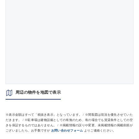
周辺の物件を地図で表示
※表示金額はすべて「税抜き表示」となっています。 / ※間取図は現況を優先させていた
だきます。 / ※駐車場は建物設備としての有無のため、有の場合でも賃貸条件としての空
きを保証するものではありません。 / ※掲載情報の誤りや変更、未掲載情報の掲載依頼が
ございましたら、お手数ですが
お問い合わせフォーム
よりご連絡ください。