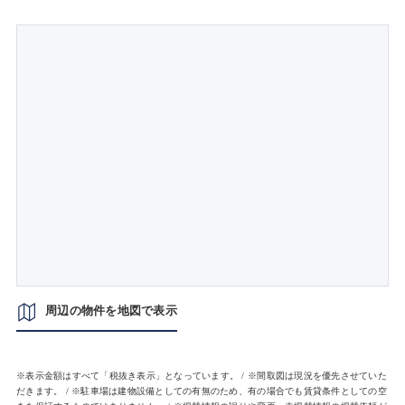
周辺の物件を地図で表示
※表示金額はすべて「税抜き表示」となっています。 / ※間取図は現況を優先させていた
だきます。 / ※駐車場は建物設備としての有無のため、有の場合でも賃貸条件としての空