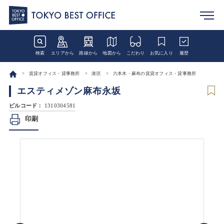
検索
エリアから
路線から
地図から
こだわり
お気に入り
履歴
賃貸オフィス・貸事務所
港区
六本木・麻布の賃貸オフィス・貸事務所
エスティメゾン麻布永坂
ビルコード：
1310304581
印刷