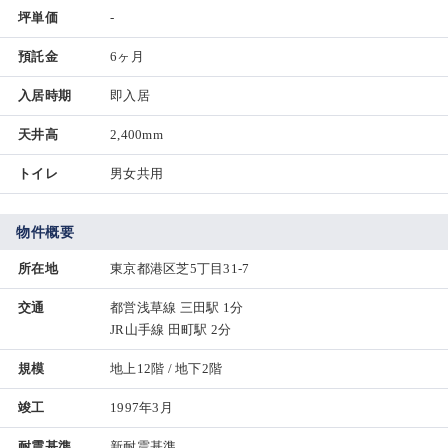
坪単価
-
預託金
6ヶ月
入居時期
即入居
天井高
2,400mm
トイレ
男女共用
物件概要
所在地
東京都港区芝5丁目31-7
交通
都営浅草線 三田駅 1分
JR山手線 田町駅 2分
規模
地上12階 / 地下2階
竣工
1997年3月
耐震基準
新耐震基準