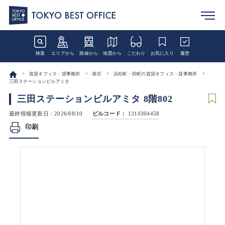
検索
エリアから
路線から
地図から
こだわり
お気に入り
履歴
賃貸オフィス・貸事務所
港区
浜松町・田町の賃貸オフィス・貸事務所
三田ステーションビルアミタ
三田ステーションビルアミタ 8階802
最終情報更新日：2026/08/10
ビルコード：
1310304458
印刷