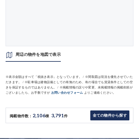
周辺の物件を地図で表示
※表示金額はすべて「税抜き表示」となっています。 / ※間取図は現況を優先させていた
だきます。 / ※駐車場は建物設備としての有無のため、有の場合でも賃貸条件としての空
きを保証するものではありません。 / ※掲載情報の誤りや変更、未掲載情報の掲載依頼が
ございましたら、お手数ですが
お問い合わせフォーム
よりご連絡ください。
2,106
3,791
全ての物件から探す
掲載物件数：
棟
件