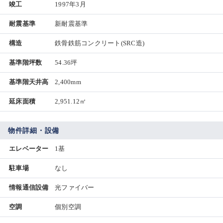
竣工
1997年3月
耐震基準
新耐震基準
構造
鉄骨鉄筋コンクリート(SRC造)
基準階坪数
54.36坪
基準階天井高
2,400mm
延床面積
2,951.12㎡
物件詳細・設備
エレベーター
1基
駐車場
なし
情報通信設備
光ファイバー
空調
個別空調