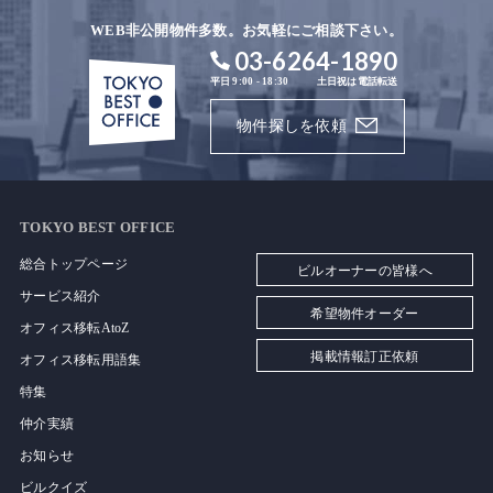
WEB非公開物件多数。お気軽にご相談下さい。
03-6264-1890
平日 9:00 - 18:30
土日祝は電話転送
物件探しを依頼
TOKYO BEST OFFICE
総合トップページ
ビルオーナーの皆様へ
サービス紹介
希望物件オーダー
オフィス移転AtoZ
掲載情報訂正依頼
オフィス移転用語集
特集
仲介実績
お知らせ
ビルクイズ