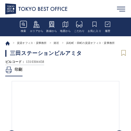
検索
エリアから
路線から
地図から
こだわり
お気に入り
履歴
賃貸オフィス・貸事務所
港区
浜松町・田町の賃貸オフィス・貸事務所
三田ステーションビルアミタ
ビルコード：
1310304458
印刷