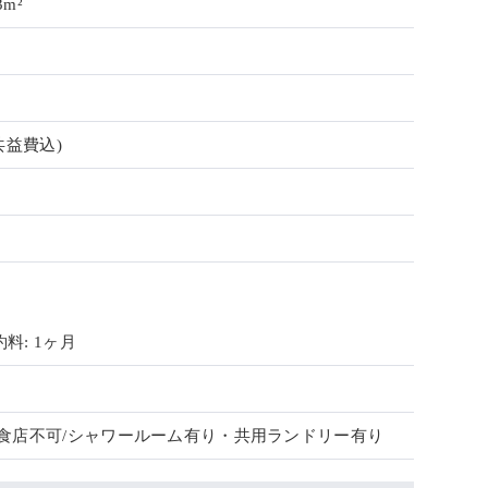
3m²
共益費込)
料: 1ヶ月
飲食店不可/シャワールーム有り・共用ランドリー有り