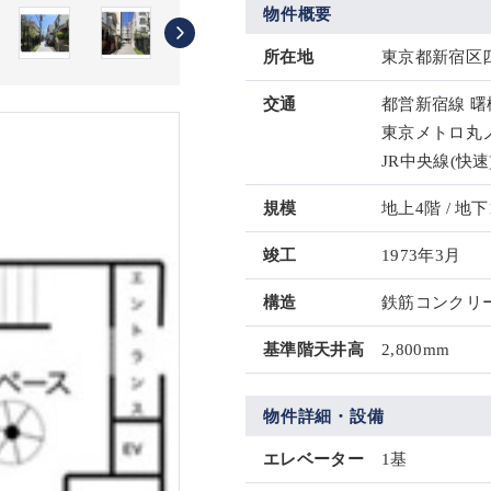
物件概要
所在地
東京都新宿区四
交通
都営新宿線 曙
東京メトロ丸ノ
JR中央線(快速
規模
地上4階 / 地下
竣工
1973年3月
構造
鉄筋コンクリー
基準階天井高
2,800mm
物件詳細・設備
エレベーター
1基