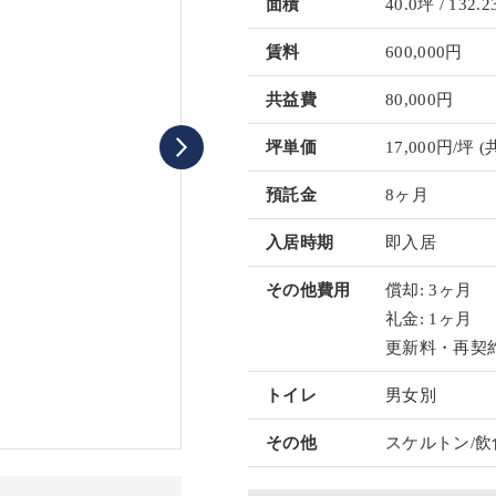
面積
40.0坪 / 132.2
賃料
600,000円
共益費
80,000円
坪単価
17,000円/坪
(
預託金
8ヶ月
入居時期
即入居
その他費用
償却: 3ヶ月
礼金: 1ヶ月
更新料・再契約
トイレ
男女別
その他
スケルトン/