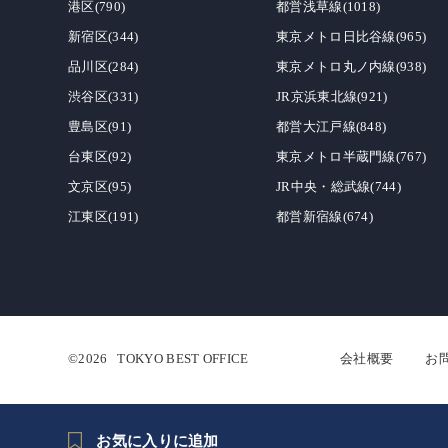
港区(790)
都営浅草線(1018)
新宿区(344)
東京メトロ日比谷線(965)
品川区(284)
東京メトロ丸ノ内線(938)
渋谷区(331)
JR京浜東北線(921)
豊島区(91)
都営大江戸線(848)
台東区(92)
東京メトロ半蔵門線(767)
文京区(95)
JR中央・総武線(744)
江東区(191)
都営新宿線(674)
©2026
TOKYO BEST OFFICE
会社概要
お
お気に入りに追加