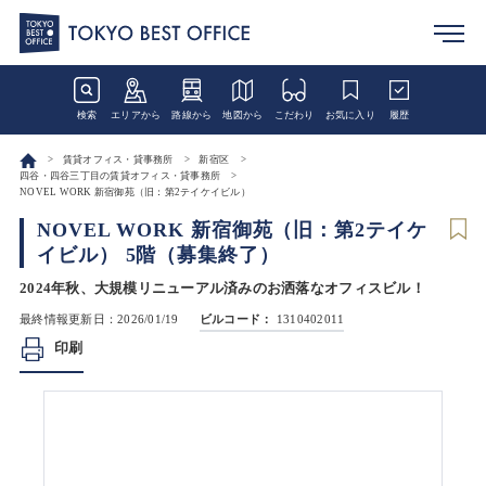
検索
エリアから
路線から
地図から
こだわり
お気に入り
履歴
賃貸オフィス・貸事務所
新宿区
四谷・四谷三丁目の賃貸オフィス・貸事務所
NOVEL WORK 新宿御苑（旧：第2テイケイビル）
NOVEL WORK 新宿御苑（旧：第2テイケ
イビル） 5階（募集終了）
2024年秋、大規模リニューアル済みのお洒落なオフィスビル！
最終情報更新日：2026/01/19
ビルコード：
1310402011
印刷