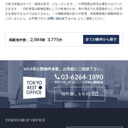
※表示金額はすべて「税抜き表示」となっています。 / ※間取図は現況を優先させていた
だきます。 / ※駐車場は建物設備としての有無のため、有の場合でも賃貸条件としての空
きを保証するものではありません。 / ※掲載情報の誤りや変更、未掲載情報の掲載依頼が
ございましたら、お手数ですが
お問い合わせフォーム
よりご連絡ください。
2,084
3,775
全ての物件から探す
掲載物件数：
棟
件
WEB非公開物件多数。お気軽にご相談下さい。
03-6264-1890
平日 9:00 - 18:30
土日祝は電話転送
物件探しを依頼
TOKYO BEST OFFICE