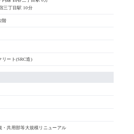
内線 四谷三丁目駅 8分
宿三丁目駅 10分
2階
リート(SRC造)
 外観・共用部等大規模リニューアル