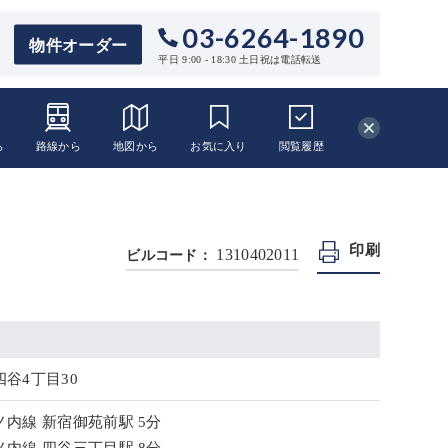
03-6264-1890
物件オーダー
平日 9:00 - 18:30 土日祝は電話転送
ら
路線から
地図から
お気に入り
閲覧
履歴
印刷
1310402011
ビルコード：
谷4丁目30
内線 新宿御苑前駅 5分