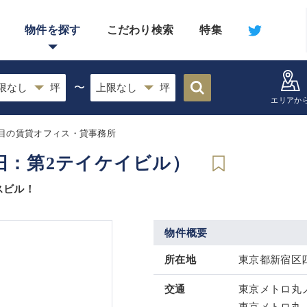
物件を探す
こだわり検索
特集
〜
エリアか
目の賃貸オフィス・貸事務所
（旧：第2テイケイビル）
スビル！
物件概要
所在地
東京都新宿区四
交通
東京メトロ丸ノ