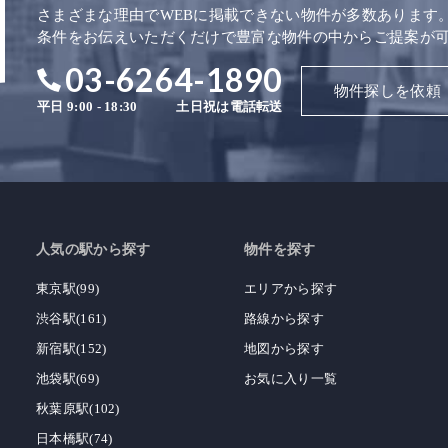
さまざまな理由でWEBに掲載できない物件が多数あります
条件をお伝えいただくだけで豊富な物件の中からご提案が
03-6264-1890
物件探しを依頼
平日 9:00 - 18:30
土日祝は電話転送
人気の駅から探す
物件を探す
東京駅(99)
エリアから探す
渋谷駅(161)
路線から探す
新宿駅(152)
地図から探す
池袋駅(69)
お気に入り一覧
秋葉原駅(102)
日本橋駅(74)