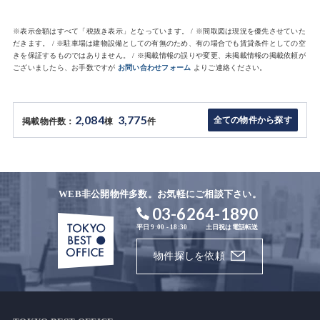
※表示金額はすべて「税抜き表示」となっています。 / ※間取図は現況を優先させていた
だきます。 / ※駐車場は建物設備としての有無のため、有の場合でも賃貸条件としての空
きを保証するものではありません。 / ※掲載情報の誤りや変更、未掲載情報の掲載依頼が
ございましたら、お手数ですが
お問い合わせフォーム
よりご連絡ください。
2,084
3,775
全ての物件から探す
掲載物件数：
棟
件
WEB非公開物件多数。お気軽にご相談下さい。
03-6264-1890
平日 9:00 - 18:30
土日祝は電話転送
物件探しを依頼