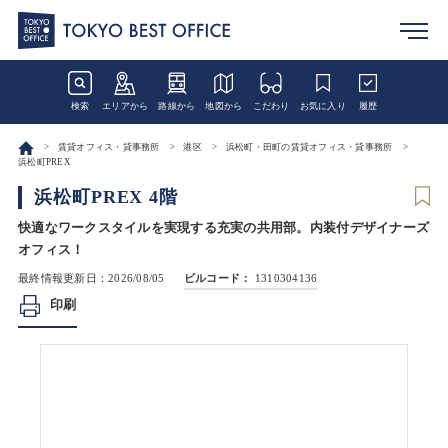
検索
エリアから
路線から
地図から
こだわり
お気に入り
履歴
賃貸オフィス・貸事務所
港区
浜松町・田町の賃貸オフィス・貸事務所
浜松町PREX
浜松町PREX 4階
快適なワークスタイルを実現する充実の共用部。内装付デザイナーズ
オフィス！
最終情報更新日：2026/08/05
ビルコード：
1310304136
印刷