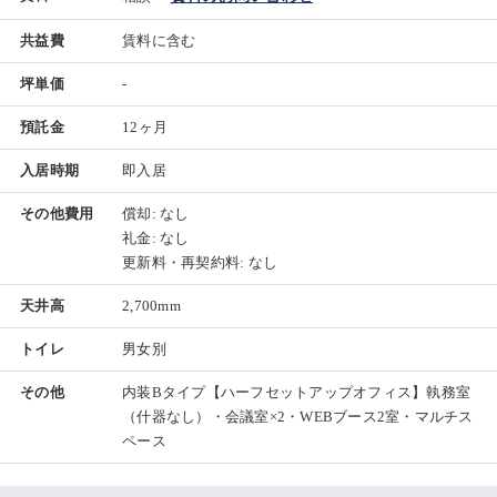
共益費
賃料に含む
坪単価
-
預託金
12ヶ月
入居時期
即入居
その他費用
償却: なし
礼金: なし
更新料・再契約料: なし
天井高
2,700mm
トイレ
男女別
その他
内装Bタイプ【ハーフセットアップオフィス】執務室
（什器なし）・会議室×2・WEBブース2室・マルチス
ペース