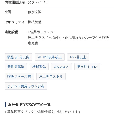
情報通信設備
光ファイバー
空調
個別空調
セキュリティ
機械警備
建物設備
1階共用ラウンジ
屋上テラス（wi-fi付）・雨に濡れないルーフ付き喫煙
所完備
駅徒歩5分以内
2010年以降竣工
EV2基以上
新耐震基準
機械警備
OAフロア
男女別トイレ
喫煙スペース有
屋上テラスあり
テナント共用ラウンジ有
浜松町PREXの空室一覧
↓ 募集区画クリックで詳細情報をご覧いただけます