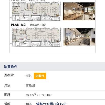
賃貸条件
所在階
4階
内装付
用途
事務所
面積
69.85坪 / 230.91m²
賃料
相談
賃料のお問い合わせ