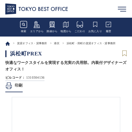
検索
エリアから
路線から
地図から
こだわり
お気に入り
履歴
賃貸オフィス・貸事務所
港区
浜松町・田町の賃貸オフィス・貸事務所
浜松町PREX
快適なワークスタイルを実現する充実の共用部。内装付デザイナーズ
オフィス！
ビルコード：
1310304136
印刷