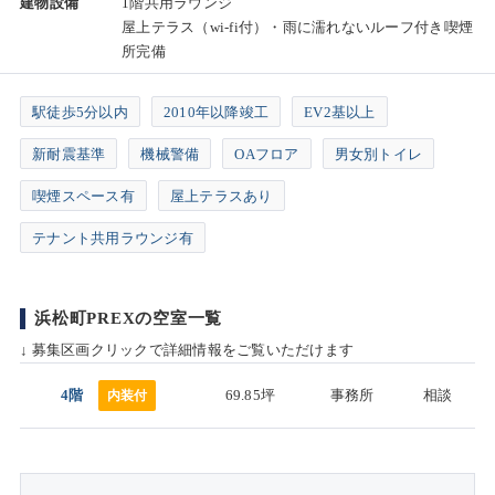
建物設備
1階共用ラウンジ
屋上テラス（wi-fi付）・雨に濡れないルーフ付き喫煙
所完備
駅徒歩5分以内
2010年以降竣工
EV2基以上
新耐震基準
機械警備
OAフロア
男女別トイレ
喫煙スペース有
屋上テラスあり
テナント共用ラウンジ有
浜松町PREXの空室一覧
↓ 募集区画クリックで詳細情報をご覧いただけます
4階
69.85坪
事務所
相談
内装付