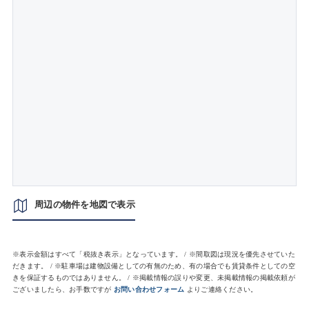
周辺の物件を地図で表示
※表示金額はすべて「税抜き表示」となっています。 / ※間取図は現況を優先させていた
だきます。 / ※駐車場は建物設備としての有無のため、有の場合でも賃貸条件としての空
きを保証するものではありません。 / ※掲載情報の誤りや変更、未掲載情報の掲載依頼が
ございましたら、お手数ですが
お問い合わせフォーム
よりご連絡ください。