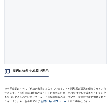
周辺の物件を地図で表示
※表示金額はすべて「税抜き表示」となっています。 / ※間取図は現況を優先させていた
だきます。 / ※駐車場は建物設備としての有無のため、有の場合でも賃貸条件としての空
きを保証するものではありません。 / ※掲載情報の誤りや変更、未掲載情報の掲載依頼が
ございましたら、お手数ですが
お問い合わせフォーム
よりご連絡ください。