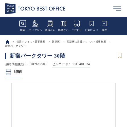
検索
エリアから
路線から
地図から
こだわり
お気に入り
履歴
賃貸オフィス・貸事務所
新宿区
西新宿の賃貸オフィス・貸事務所
新宿パークタワー
新宿パークタワー 30階
最終情報更新日：2026/08/06
ビルコード：
1310401834
印刷