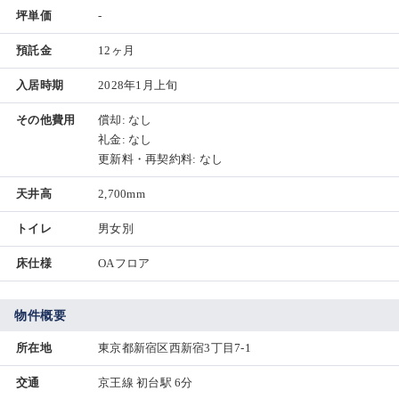
坪単価
-
預託金
12ヶ月
入居時期
2028年1月上旬
その他費用
償却: なし
礼金: なし
更新料・再契約料: なし
天井高
2,700mm
トイレ
男女別
床仕様
OAフロア
物件概要
所在地
東京都新宿区西新宿3丁目7-1
交通
京王線 初台駅 6分