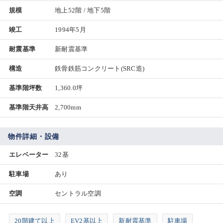
規模
地上52階 / 地下5階
竣工
1994年5月
耐震基準
新耐震基準
構造
鉄骨鉄筋コンクリート(SRC造)
基準階坪数
1,360.0坪
基準階天井高
2,700mm
物件詳細・設備
エレベーター
32基
駐車場
あり
空調
セントラル空調
20階建て以上
EV2基以上
新耐震基準
駐車場